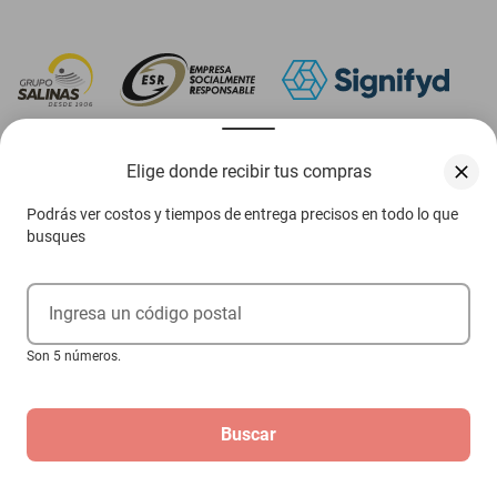
‎ Descarga nuestra App Elektra
Elige donde recibir tus compras
Podrás ver costos y tiempos de entrega precisos en todo lo que
busques
Aviso de privacidad
Ejerce tus derechos ARCO
Ingresa un código postal
Condiciones Venta Digital
Son 5 números.
Condiciones Tienda Física
Buscar
Las promociones de
www.elektra.mx
pueden diferir de las promociones publicadas en tienda.
El formato de los precios puede verse afectado por las configuraciones y diferencia de
navegadores
Derechos reservados 2026 Grupo Elektra