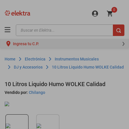
0
Buscar en Elektra...
TÉRMINOS MÁS BUSCADOS
Ingresa tu C.P.
motos
moto
Electrónica
Instrumentos Musicales
celulares
DJ y Accesorios
10 Litros Liquido Humo WOLKE Calidad
iphones
10 Litros Liquido Humo WOLKE Calidad
refrigeradores
Vendido por:
Chilango
lavadoras
colchones
salas
oppo