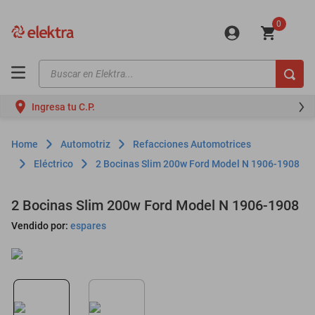
0
Buscar en Elektra...
TÉRMINOS MÁS BUSCADOS
Ingresa tu C.P.
motos
moto
Automotriz
Refacciones Automotrices
celulares
Eléctrico
2 Bocinas Slim 200w Ford Model N 1906-1908
iphones
2 Bocinas Slim 200w Ford Model N 1906-1908
refrigeradores
Vendido por:
espares
lavadoras
colchones
salas
oppo