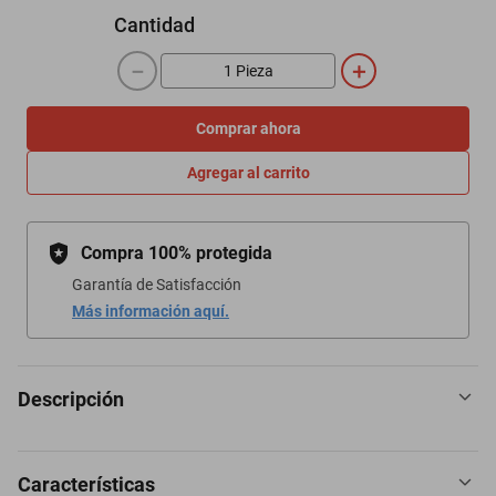
Cantidad
－
＋
Comprar ahora
Agregar al carrito
Compra 100% protegida
Garantía de Satisfacción
Más información aquí.
Descripción
Características
2 Bocinas Slim 200w Ford Model N 1906-1908