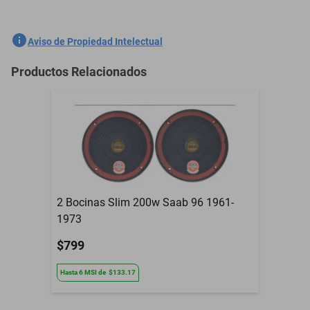
SKU
1301762108
Aviso de Propiedad Intelectual
Marca
GENERICO
Productos Relacionados
Modelo
Model N
Contenido del Empaque
2 Bocinas Slim 200w
Garantía con Proveedor
3 Meses
2 Bocinas Slim 200w Saab 96 1961-
1973
$799
Hasta
6
MSI
de
$133.17