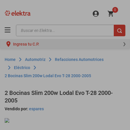
0
Buscar en Elektra...
TÉRMINOS MÁS BUSCADOS
Ingresa tu C.P.
motos
moto
Automotriz
Refacciones Automotrices
celulares
Eléctrico
2 Bocinas Slim 200w Lodal Evo T-28 2000-2005
iphones
refrigeradores
2 Bocinas Slim 200w Lodal Evo T-28 2000-
lavadoras
2005
colchones
Vendido por:
espares
salas
oppo