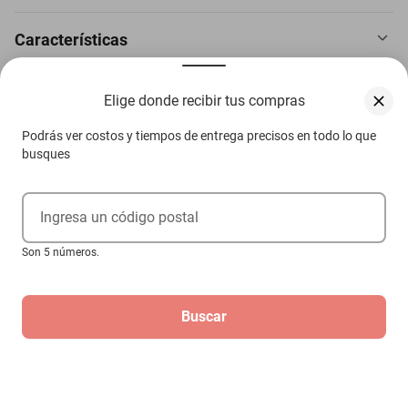
Características
2 Bocinas Slim 200w Lodal Evo T-28 2000-2005
SKU
1301762414
Elige donde recibir tus compras
Aviso de Propiedad Intelectual
Marca
GENERICO
Podrás ver costos y tiempos de entrega precisos en todo lo que
Productos Relacionados
busques
Modelo
Evo T-28
Contenido del Empaque
2 Bocinas Slim 200w
Ingresa un código postal
2 Bocinas Slim 200w Fiat 125 1967-
Garantía con Proveedor
3 Meses
Son 5 números.
1967
$799
Buscar
Hasta
6
MSI
de
$133.17