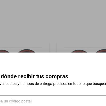
Garantía con Proveedor
im 200w
 dónde recibir tus compras
Slim 200w Chevrolet 490
2 Bocinas Slim 200w Aubur
ver costos y tiempos de entrega precisos en todo lo que busque
1913-1913
$799
sa un código postal