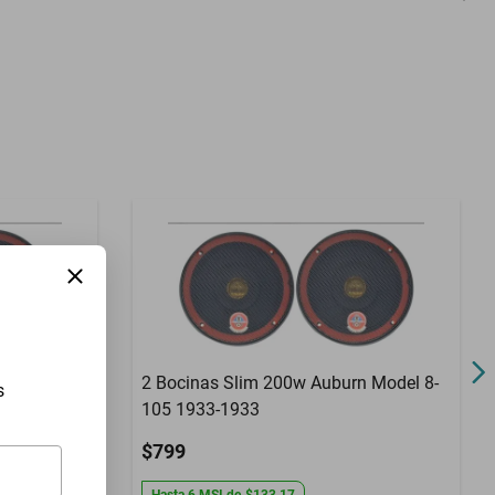
3 Meses
n Model 50
2 Bocinas Slim 200w Auburn Model 8-
s
105 1933-1933
$799