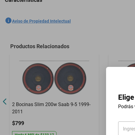
2 Bocinas Slim 200w Mercedes-Benz E420 1994-1999
SKU
1301762111
Aviso de Propiedad Intelectual
Marca
GENERICO
Modelo
E420
Productos Relacionados
Contenido del Empaque
2 Bocinas Sl
Elige
2 Bocinas Slim 200w Saab 9-5 1999-
2 Bocinas 
Podrás 
2011
1915-1922
$799
$799
Ingre