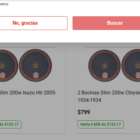
de
$133.17
Hasta
6
MSI
de
$133.17
eros.
No, gracias
Buscar
Slim 200w Isuzu Htr 2005-
2 Bocinas Slim 200w Chrysle
1934-1934
$799
de
$133.17
Hasta
6
MSI
de
$133.17