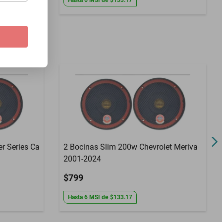
Hasta
6
MSI
de
$133.17
r Series Ca
2 Bocinas Slim 200w Chevrolet Meriva
2001-2024
$799
Hasta
6
MSI
de
$133.17