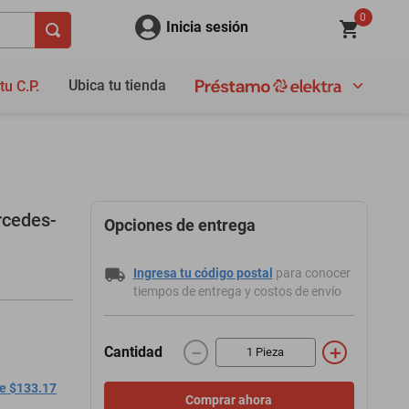
0
Inicia sesión
Ubica tu tienda
tu C.P.
rcedes-
Opciones de entrega
Ingresa tu código postal
para conocer
tiempos de entrega y costos de envío
－
＋
Cantidad
de $133.17
Comprar ahora