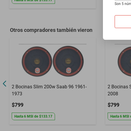
Hasta
6
MSI
de
$133.17
Hasta
6
MSI
Son 5 núm
Otros compradores también vieron
2 Bocinas Slim 200w Saab 96 1961-
2 Bocinas 
1973
2008
$799
$799
Hasta
6
MSI
de
$133.17
Hasta
6
MSI