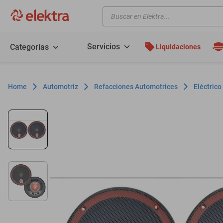
Buscar en Elektra...
TÉRMINOS MÁS BUSCADOS
motos
Servicios
Categorías
Liquidaciones
moto
celulares
Automotriz
Refacciones Automotrices
Eléctrico
iphones
refrigeradores
lavadoras
colchones
salas
oppo
minisplit