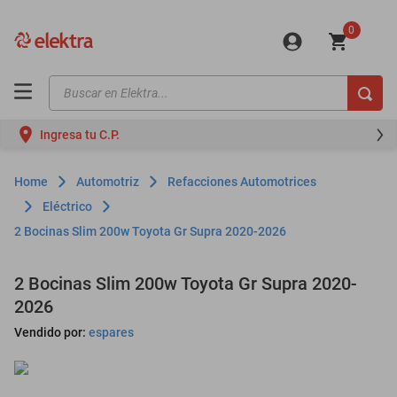
0
Buscar en Elektra...
TÉRMINOS MÁS BUSCADOS
Ingresa tu C.P.
motos
moto
Automotriz
Refacciones Automotrices
celulares
Eléctrico
2 Bocinas Slim 200w Toyota Gr Supra 2020-2026
iphones
refrigeradores
2 Bocinas Slim 200w Toyota Gr Supra 2020-
lavadoras
2026
colchones
Vendido por:
espares
salas
oppo