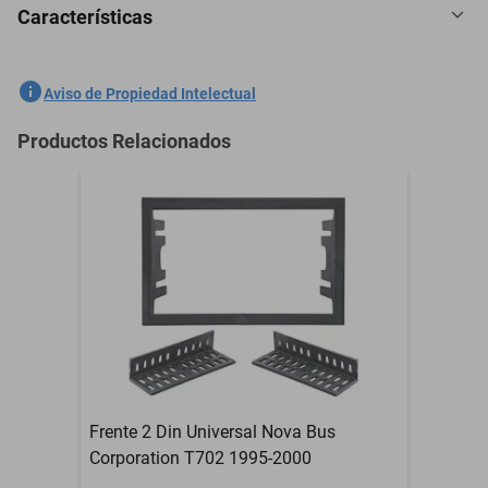
Características
2 Boquilla Limpiaparabrisas Lincoln Aviator 2003-2009
SKU
1301535953
Aviso de Propiedad Intelectual
Marca
GENERICO
Productos Relacionados
Modelo
Aviator
2 Boquilla
Contenido del Empaque
Limpiaparabrisas
Garantía con Proveedor
3 Meses
Frente 2 Din Universal Nova Bus
Corporation T702 1995-2000