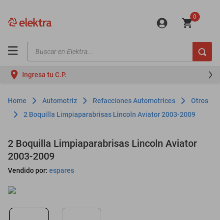
0
Buscar en Elektra...
TÉRMINOS MÁS BUSCADOS
Ingresa tu C.P.
motos
moto
Automotriz
Refacciones Automotrices
Otros
celulares
2 Boquilla Limpiaparabrisas Lincoln Aviator 2003-2009
iphones
2 Boquilla Limpiaparabrisas Lincoln Aviator
refrigeradores
2003-2009
lavadoras
Vendido por:
espares
colchones
salas
oppo