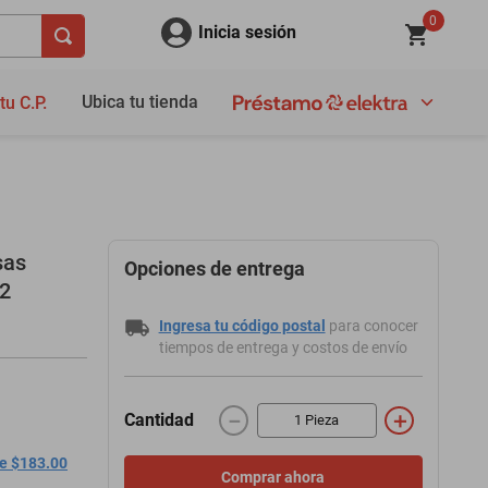
0
Inicia sesión
Ubica tu tienda
tu C.P.
sas
Opciones de entrega
22
Ingresa tu código postal
para conocer
tiempos de entrega y costos de envío
－
＋
Cantidad
de $183.00
Comprar ahora