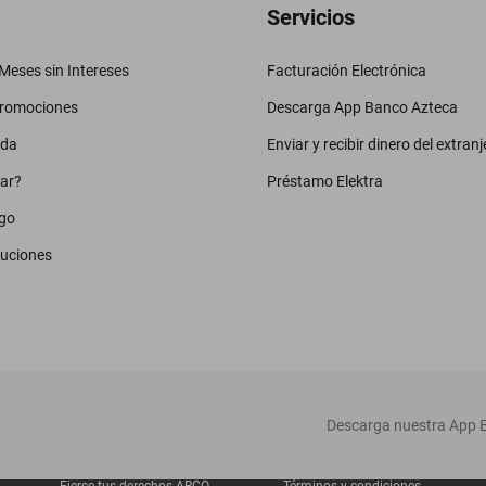
Servicios
eses sin Intereses
Facturación Electrónica
promociones
Descarga App Banco Azteca
uda
Enviar y recibir dinero del extranj
ar?
Préstamo Elektra
go
luciones
‎ Descarga nuestra App E