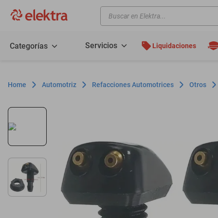
Buscar en Elektra...
TÉRMINOS MÁS BUSCADOS
motos
Servicios
Categorías
Liquidaciones
moto
celulares
Automotriz
Refacciones Automotrices
Otros
iphones
refrigeradores
lavadoras
colchones
salas
oppo
motoneta