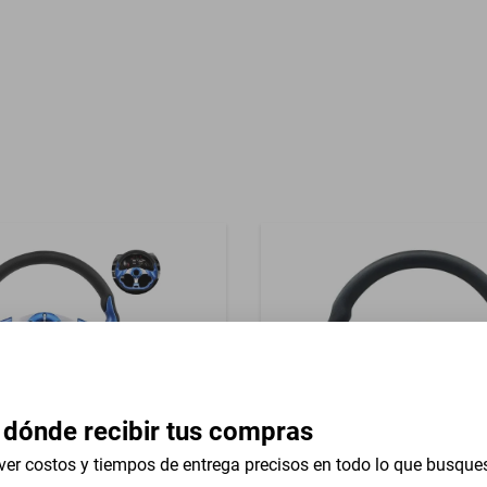
Garantía con Proveedor
impiaparabrisas
 dónde recibir tus compras
ver costos y tiempos de entrega precisos en todo lo que busque
iversal 13 In Mercedes-Benz
Volante Universal 13 In Mer