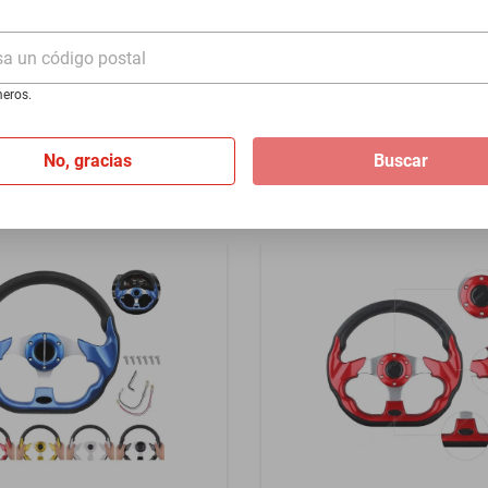
2-2024 - Azul
300Se 1960-1993 - Negro
sa un código postal
$1399
eros.
I
de
$116.58
Hasta
12
MSI
de
$116.58
No, gracias
Buscar