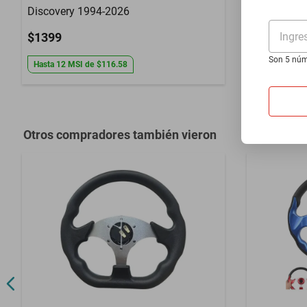
Discovery 1994-2026
Eqa300 202
Ingre
$1399
$1399
Son 5 núm
Hasta
12
MSI
de
$116.58
Hasta
12
MS
Otros compradores también vieron