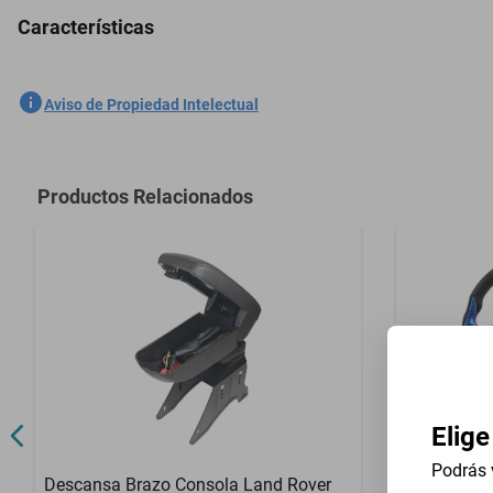
Características
2 Boquilla Limpiaparabrisas Lincoln Corsair 2019-2022
SKU
1301535952
Aviso de Propiedad Intelectual
Marca
GENERICO
Modelo
Corsair
Productos Relacionados
Contenido del Empaque
2 Boquilla L
Elige
Podrás 
Descansa Brazo Consola Land Rover
Volante Un