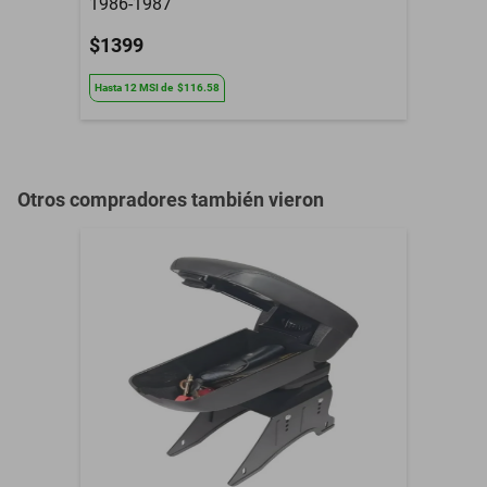
1986-1987
$1399
Hasta
12
MSI
de
$116.58
Otros compradores también vieron