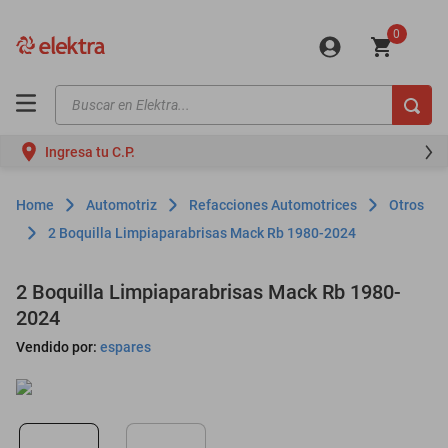
0
Buscar en Elektra...
TÉRMINOS MÁS BUSCADOS
Ingresa tu C.P.
motos
moto
Automotriz
Refacciones Automotrices
Otros
celulares
2 Boquilla Limpiaparabrisas Mack Rb 1980-2024
iphones
2 Boquilla Limpiaparabrisas Mack Rb 1980-
refrigeradores
2024
lavadoras
Vendido por:
espares
colchones
salas
oppo