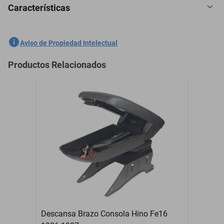
Características
2 Boquilla Limpiaparabrisas Mack Rb 1980-2024
SKU
1301535869
Aviso de Propiedad Intelectual
Marca
GENERICO
Productos Relacionados
Modelo
Rb
2 Boquilla
Contenido del Empaque
Limpiaparabrisas
Garantía con Proveedor
3 Meses
Descansa Brazo Consola Hino Fe16