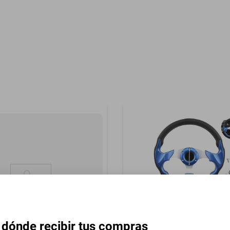
Garantía con Proveedor
impiaparabrisas
 dónde recibir tus compras
Volante Universal 13 In Ra