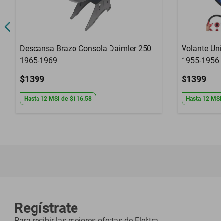
Descansa Brazo Consola Daimler 250
Volante Un
1965-1969
1955-1956 
$1399
$1399
Hasta
12
MSI
de
$116.58
Hasta
12
MS
Regístrate
Para recibir las mejores ofertas de
Elektra