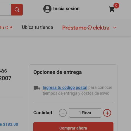
0
Inicia sesión
Ubica tu tienda
tu C.P.
sas
Opciones de entrega
2007
Ingresa tu código postal
para conocer
tiempos de entrega y costos de envío
－
＋
Cantidad
de $183.00
Comprar ahora