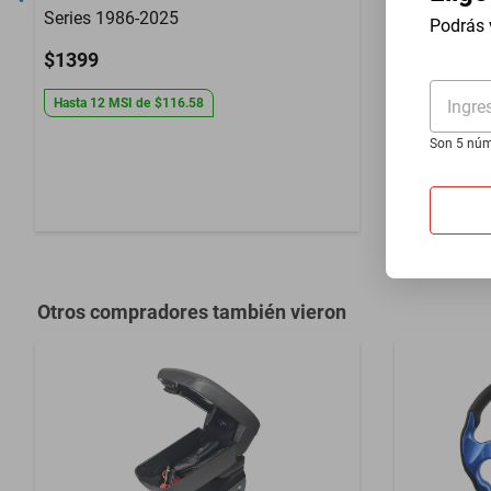
Series 1986-2025
Podrás 
$1399
Descansa B
Hasta
12
MSI
de
$116.58
Ingre
Db 1957-1
Son 5 núm
$1399
Hasta
12
MS
Otros compradores también vieron