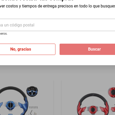
1500 2014-2026 - Azul
ver costos y tiempos de entrega precisos en todo lo que busque
$1399
razo Consola Aston Martin
sa un código postal
Hasta
12
MSI
de
$116.58
959
eros.
I
de
$116.58
No, gracias
Buscar