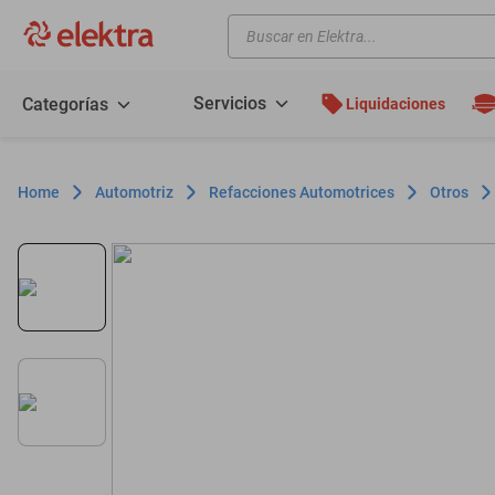
Buscar en Elektra...
TÉRMINOS MÁS BUSCADOS
motos
Servicios
Categorías
Liquidaciones
moto
celulares
Automotriz
Refacciones Automotrices
Otros
iphones
refrigeradores
lavadoras
colchones
salas
oppo
motoneta