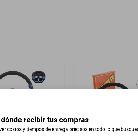
Garantía con Proveedor
impiaparabrisas
 dónde recibir tus compras
ver costos y tiempos de entrega precisos en todo lo que busque
iversal 13 In Studebaker E17
Volante Universal 13 In Mer