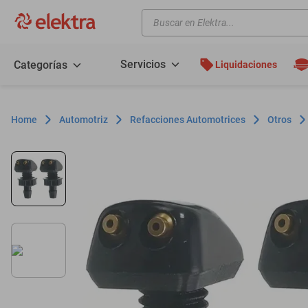
Buscar en Elektra...
TÉRMINOS MÁS BUSCADOS
motos
Servicios
Categorías
Liquidaciones
moto
celulares
Automotriz
Refacciones Automotrices
Otros
iphones
refrigeradores
lavadoras
colchones
salas
motoneta
oppo