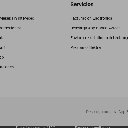
Servicios
eses sin Intereses
Facturación Electrónica
promociones
Descarga App Banco Azteca
uda
Enviar y recibir dinero del extranj
ar?
Préstamo Elektra
go
luciones
‎ Descarga nuestra App E
Ejerce tus derechos ARCO
Términos y condiciones