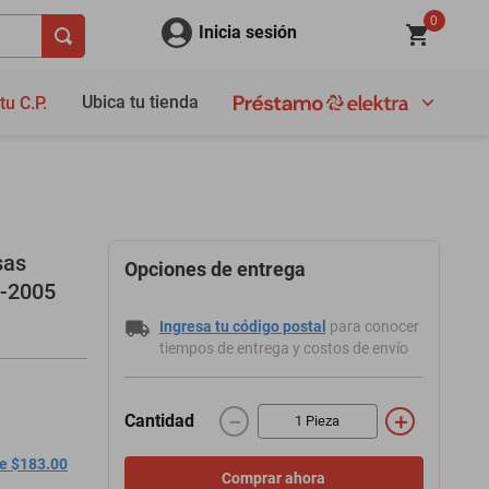
0
Inicia sesión
Ubica tu tienda
tu C.P.
sas
Opciones de entrega
0-2005
Ingresa tu código postal
para conocer
tiempos de entrega y costos de envío
－
＋
Cantidad
de $183.00
Comprar ahora