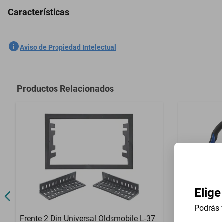
Características
2 Boquilla Limpiaparabrisas Mitsubishi Montero 2000-2005
SKU
1301535909
Aviso de Propiedad Intelectual
Marca
GENERICO
Modelo
Montero
Productos Relacionados
Contenido del Empaque
2 Boquilla L
Elige
Podrás 
Frente 2 Din Universal Oldsmobile L-37
Volante Un