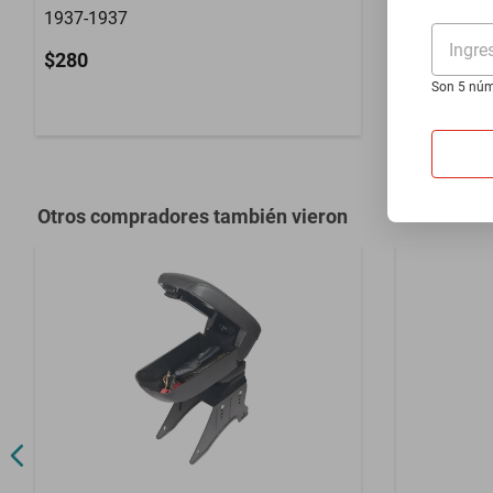
1937-1937
1955-1956 
Ingre
$280
$1399
Son 5 núm
Hasta
12
MS
Otros compradores también vieron