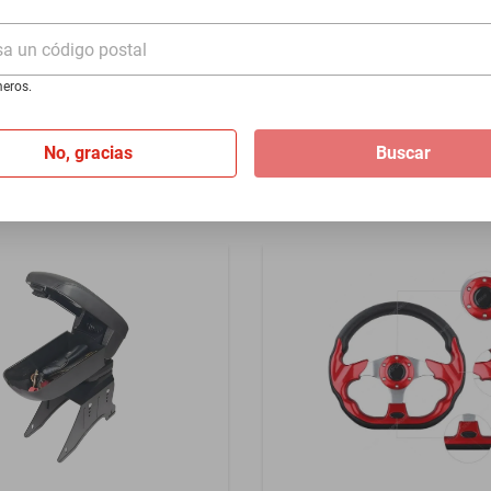
- Azul
200 1932-1968 - Plata
sa un código postal
$1399
eros.
I
de
$116.58
Hasta
12
MSI
de
$116.58
No, gracias
Buscar