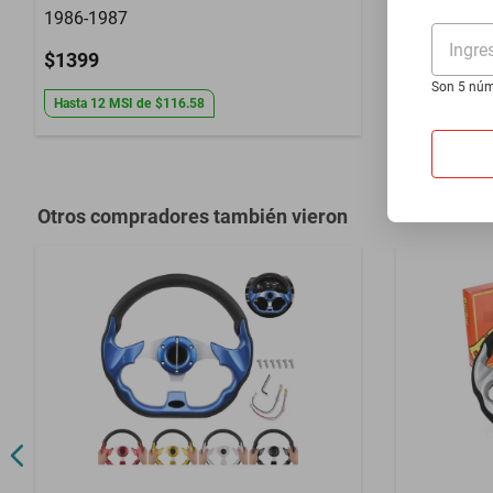
1986-1987
1993-1996
Ingre
$1399
$1399
Son 5 núm
Hasta
12
MSI
de
$116.58
Hasta
12
MS
Otros compradores también vieron