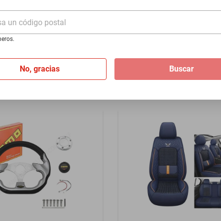
1984-1992 - Plata
sa un código postal
$1399
eros.
I
de
$116.58
Hasta
12
MSI
de
$116.58
No, gracias
Buscar