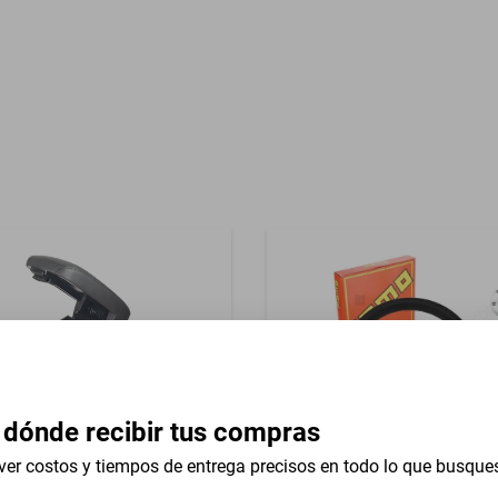
Garantía con Proveedor
impiaparabrisas
 dónde recibir tus compras
ver costos y tiempos de entrega precisos en todo lo que busque
Brazo Consola Hino Sg5523
Volante Universal 13 In Linc