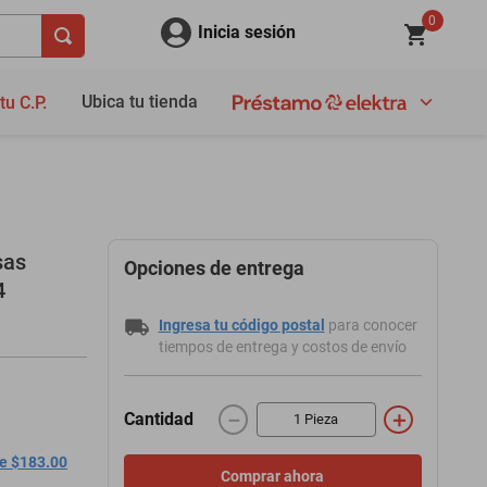
0
Inicia sesión
Ubica tu tienda
tu C.P.
sas
Opciones de entrega
4
Ingresa tu código postal
para conocer
tiempos de entrega y costos de envío
－
＋
Cantidad
de $183.00
Comprar ahora