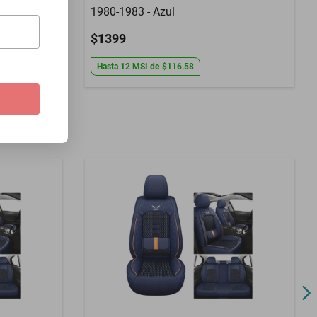
1980-1983 - Azul
$1399
Hasta
12
MSI
de
$116.58