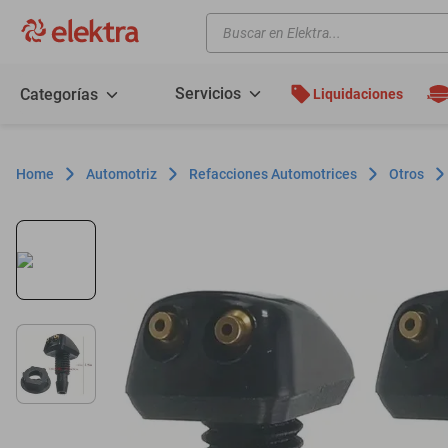
Buscar en Elektra...
TÉRMINOS MÁS BUSCADOS
motos
Servicios
Categorías
Liquidaciones
moto
celulares
Automotriz
Refacciones Automotrices
Otros
iphones
refrigeradores
lavadoras
colchones
salas
oppo
motoneta