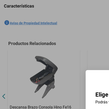
Características
2 Boquilla Limpiaparabrisas Nissan Wagon 1999-2004
SKU
1301536030
Aviso de Propiedad Intelectual
Marca
GENERICO
Modelo
Wagon
Productos Relacionados
Contenido del Empaque
2 Boquilla L
Elige
Podrás 
Descansa Brazo Consola Hino Fe16
Descansa 