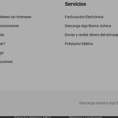
Servicios
eses sin Intereses
Facturación Electrónica
promociones
Descarga App Banco Azteca
uda
Enviar y recibir dinero del extranj
ar?
Préstamo Elektra
go
luciones
‎ Descarga nuestra App E
Ejerce tus derechos ARCO
Términos y condiciones