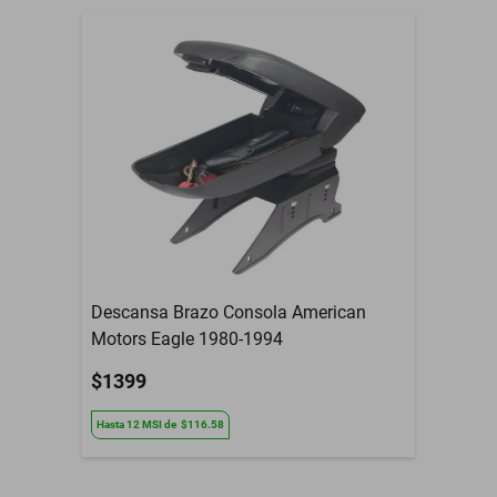
Descansa Brazo Consola American
Motors Eagle 1980-1994
$1399
Hasta
12
MSI
de
$116.58