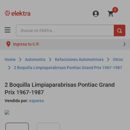
0
Buscar en Elektra...
TÉRMINOS MÁS BUSCADOS
Ingresa tu C.P.
motos
moto
Automotriz
Refacciones Automotrices
Otros
celulares
2 Boquilla Limpiaparabrisas Pontiac Grand Prix 1967-1987
iphones
2 Boquilla Limpiaparabrisas Pontiac Grand
refrigeradores
Prix 1967-1987
lavadoras
Vendido por:
espares
colchones
salas
oppo