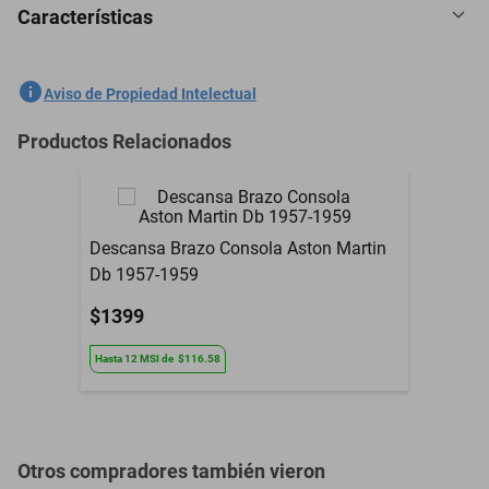
Características
2 Boquilla Limpiaparabrisas Pontiac Grand Prix 1967-1987
SKU
1301535723
Aviso de Propiedad Intelectual
Marca
GENERICO
Productos Relacionados
Modelo
Grand Prix
2 Boquilla
Contenido del Empaque
Limpiaparabrisas
Descansa Brazo Consola Aston Martin
Db 1957-1959
Garantía con Proveedor
3 Meses
$1399
Hasta
12
MSI
de
$116.58
Otros compradores también vieron