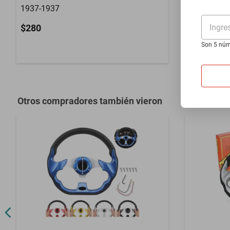
1937-1937
Db1 1948-
Ingre
$280
$1399
Son 5 núm
Hasta
12
MS
Otros compradores también vieron