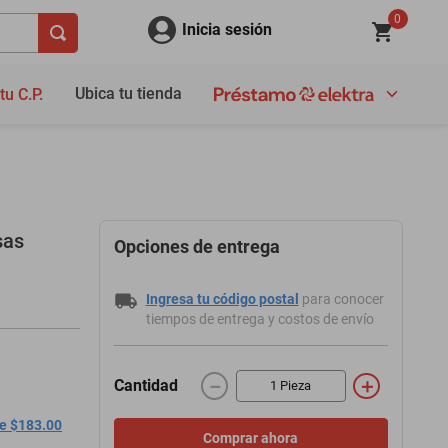
0
Inicia sesión
Ubica tu tienda
tu C.P.
sas
Opciones de entrega
Ingresa tu código postal
para conocer
tiempos de entrega y costos de envío
－
＋
Cantidad
de $183.00
Comprar ahora