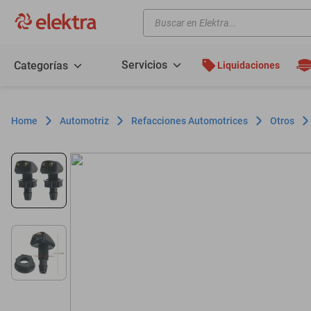
Buscar en Elektra...
TÉRMINOS MÁS BUSCADOS
motos
Servicios
Categorías
Liquidaciones
moto
celulares
Automotriz
Refacciones Automotrices
Otros
iphones
refrigeradores
lavadoras
colchones
salas
oppo
motoneta