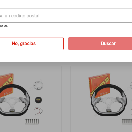
1949
Cruiser 1962-1968 - Rojo
sa un código postal
$1399
eros.
I
de
$116.58
Hasta
12
MSI
de
$116.58
No, gracias
Buscar