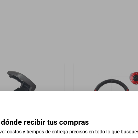
Garantía con Proveedor
impiaparabrisas
 dónde recibir tus compras
ver costos y tiempos de entrega precisos en todo lo que busque
razo Consola Aston Martin
Volante Universal 13 In Stu