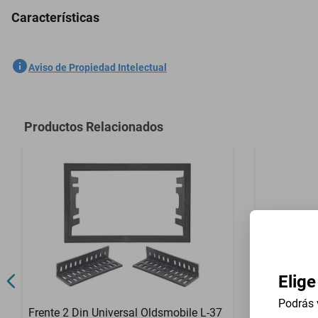
Características
2 Boquilla Limpiaparabrisas Pontiac Trans 1999-2002
SKU
1301535877
Aviso de Propiedad Intelectual
Marca
GENERICO
Modelo
Trans
Productos Relacionados
Contenido del Empaque
2 Boquilla L
Elige
Podrás 
Frente 2 Din Universal Oldsmobile L-37
Descansa B