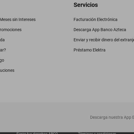
Servicios
eses sin Intereses
Facturación Electrónica
promociones
Descarga App Banco Azteca
uda
Enviar y recibir dinero del extranj
ar?
Préstamo Elektra
go
luciones
‎ Descarga nuestra App E