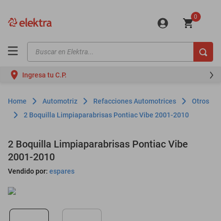
0
Buscar en Elektra...
TÉRMINOS MÁS BUSCADOS
Ingresa tu C.P.
motos
moto
Automotriz
Refacciones Automotrices
Otros
celulares
2 Boquilla Limpiaparabrisas Pontiac Vibe 2001-2010
iphones
2 Boquilla Limpiaparabrisas Pontiac Vibe
refrigeradores
2001-2010
lavadoras
Vendido por:
espares
colchones
salas
oppo