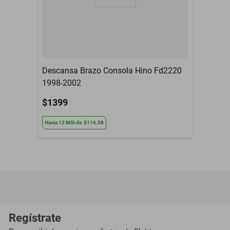
Descansa Brazo Consola Hino Fd2220
1998-2002
$1399
Hasta
12
MSI
de
$116.58
Regístrate