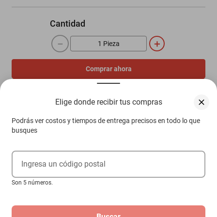
Cantidad
－
＋
Comprar ahora
Agregar al carrito
Elige donde recibir tus compras
Podrás ver costos y tiempos de entrega precisos en todo lo que
Compra 100% protegida
busques
Garantía de Satisfacción
Más información aquí.
Ingresa un código postal
Son 5 números.
Descripción
Buscar