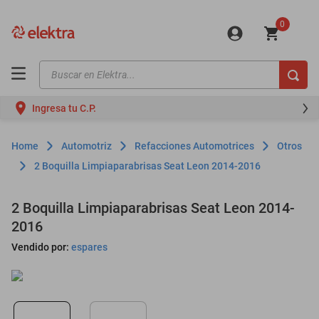
0
Buscar en Elektra...
TÉRMINOS MÁS BUSCADOS
Ingresa tu C.P.
motos
moto
Automotriz
Refacciones Automotrices
Otros
celulares
2 Boquilla Limpiaparabrisas Seat Leon 2014-2016
iphones
2 Boquilla Limpiaparabrisas Seat Leon 2014-
refrigeradores
2016
lavadoras
Vendido por:
espares
colchones
salas
oppo