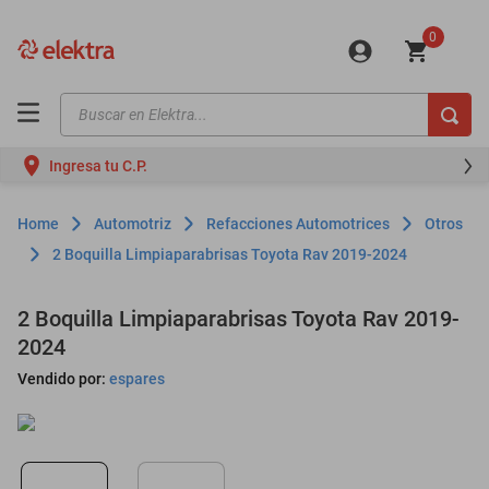
0
Buscar en Elektra...
TÉRMINOS MÁS BUSCADOS
Ingresa tu C.P.
motos
moto
Automotriz
Refacciones Automotrices
Otros
celulares
2 Boquilla Limpiaparabrisas Toyota Rav 2019-2024
iphones
2 Boquilla Limpiaparabrisas Toyota Rav 2019-
refrigeradores
2024
lavadoras
Vendido por:
espares
colchones
salas
motoneta