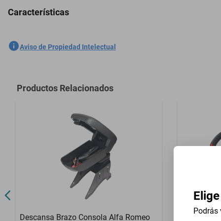
Características
2 Boquilla Limpiaparabrisas Volkswagen Crafter 2019-2023
SKU
1301536222
Aviso de Propiedad Intelectual
Marca
GENERICO
Modelo
Crafter
Productos Relacionados
Contenido del Empaque
2 Boquilla L
Elige
Podrás 
Descansa Brazo Consola Alfa Romeo
Volante Uni