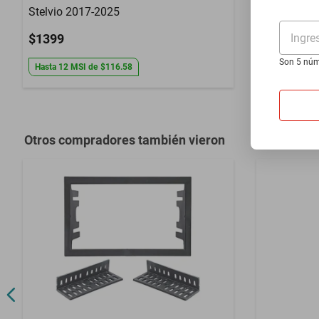
Stelvio 2017-2025
Cruiser 196
Ingre
$1399
$1399
Son 5 núm
Hasta
12
MSI
de
$116.58
Hasta
12
MS
Otros compradores también vieron