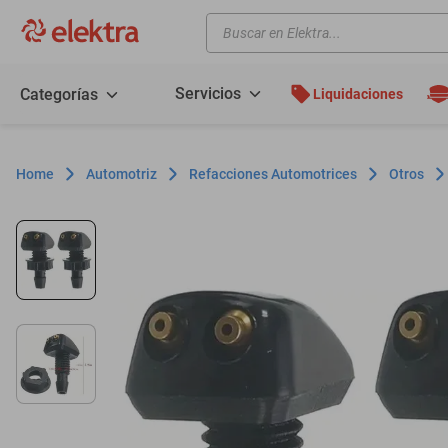
Buscar en Elektra...
TÉRMINOS MÁS BUSCADOS
motos
Servicios
Categorías
Liquidaciones
moto
celulares
Automotriz
Refacciones Automotrices
Otros
iphones
refrigeradores
lavadoras
colchones
salas
oppo
motoneta