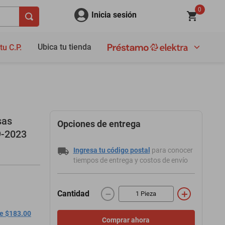
0
Inicia sesión
Ubica tu tienda
tu C.P.
sas
Opciones de entrega
9-2023
Ingresa tu código postal
para conocer
tiempos de entrega y costos de envío
－
＋
Cantidad
de $183.00
Comprar ahora