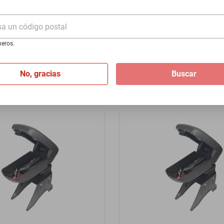
2-1968 - Rojo
2026-2026 - Negro
sa un código postal
$1399
eros.
I
de
$116.58
Hasta
12
MSI
de
$116.58
No, gracias
Buscar