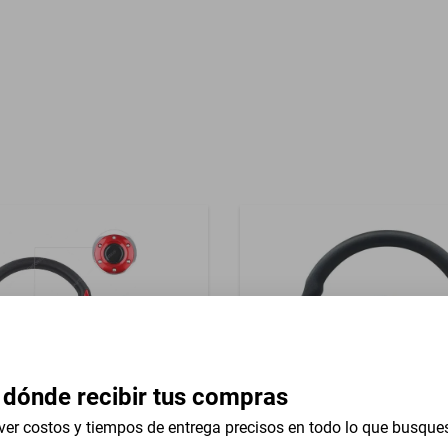
Garantía con Proveedor
impiaparabrisas
 dónde recibir tus compras
ver costos y tiempos de entrega precisos en todo lo que busque
versal 13 In Studebaker
Volante Universal 13 In Ra