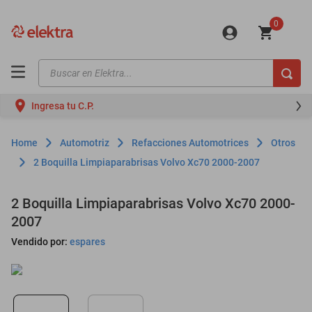
0
Buscar en Elektra...
TÉRMINOS MÁS BUSCADOS
Ingresa tu C.P.
motos
moto
Automotriz
Refacciones Automotrices
Otros
celulares
2 Boquilla Limpiaparabrisas Volvo Xc70 2000-2007
iphones
2 Boquilla Limpiaparabrisas Volvo Xc70 2000-
refrigeradores
2007
lavadoras
Vendido por:
espares
colchones
salas
motoneta