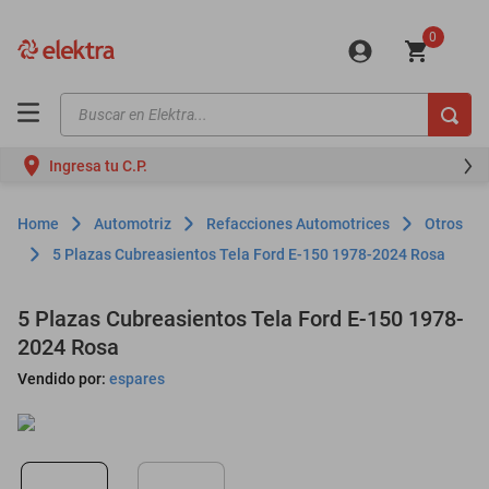
0
Buscar en Elektra...
TÉRMINOS MÁS BUSCADOS
Ingresa tu C.P.
motos
moto
Automotriz
Refacciones Automotrices
Otros
celulares
5 Plazas Cubreasientos Tela Ford E-150 1978-2024 Rosa
iphones
5 Plazas Cubreasientos Tela Ford E-150 1978-
refrigeradores
2024 Rosa
lavadoras
Vendido por:
espares
colchones
salas
motoneta