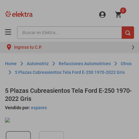
0
Buscar en Elektra...
TÉRMINOS MÁS BUSCADOS
Ingresa tu C.P.
motos
moto
Automotriz
Refacciones Automotrices
Otros
celulares
5 Plazas Cubreasientos Tela Ford E-250 1970-2022 Gris
iphones
5 Plazas Cubreasientos Tela Ford E-250 1970-
refrigeradores
2022 Gris
lavadoras
Vendido por:
espares
colchones
salas
motoneta