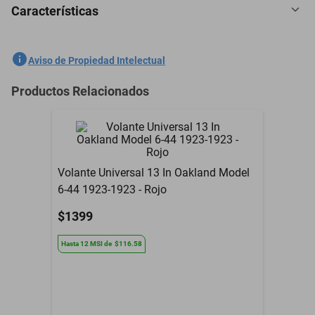
Características
5 Plazas Cubreasientos Tela Ford E-250 1970-2022 Gris
SKU
1301558366
Aviso de Propiedad Intelectual
Marca
GENERICO
Productos Relacionados
Modelo
E-250
5 Plazas Cubreasientos
Contenido del Empaque
Tela
Volante Universal 13 In Oakland Model
Garantía con Proveedor
3 Meses
6-44 1923-1923 - Rojo
$1399
Hasta
12
MSI
de
$116.58