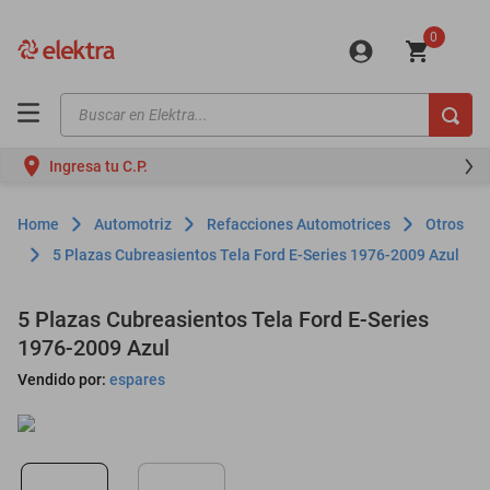
0
Buscar en Elektra...
TÉRMINOS MÁS BUSCADOS
Ingresa tu C.P.
motos
moto
Automotriz
Refacciones Automotrices
Otros
celulares
5 Plazas Cubreasientos Tela Ford E-Series 1976-2009 Azul
iphones
5 Plazas Cubreasientos Tela Ford E-Series
refrigeradores
1976-2009 Azul
lavadoras
Vendido por:
espares
colchones
salas
oppo