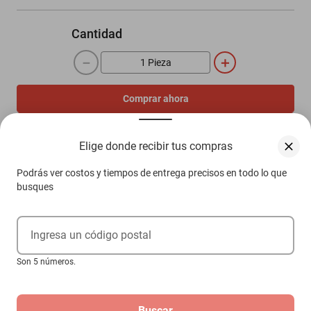
Cantidad
－
＋
Comprar ahora
Agregar al carrito
Elige donde recibir tus compras
Podrás ver costos y tiempos de entrega precisos en todo lo que
Compra 100% protegida
busques
Garantía de Satisfacción
Más información aquí.
Ingresa un código postal
Son 5 números.
Descripción
Buscar