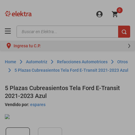
0
Buscar en Elektra...
TÉRMINOS MÁS BUSCADOS
Ingresa tu C.P.
motos
moto
Automotriz
Refacciones Automotrices
Otros
celulares
5 Plazas Cubreasientos Tela Ford E-Transit 2021-2023 Azul
iphones
5 Plazas Cubreasientos Tela Ford E-Transit
refrigeradores
2021-2023 Azul
lavadoras
Vendido por:
espares
colchones
salas
oppo