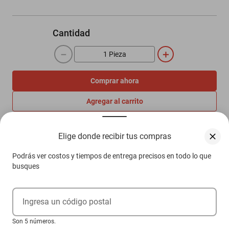
Cantidad
－
＋
Comprar ahora
Agregar al carrito
Elige donde recibir tus compras
Compra 100% protegida
Garantía de Satisfacción
Podrás ver costos y tiempos de entrega precisos en todo lo que
Más información aquí.
busques
Ingresa un código postal
Descripción
Son 5 números.