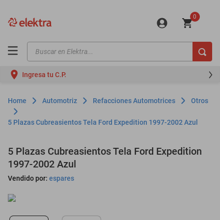
0
Buscar en Elektra...
TÉRMINOS MÁS BUSCADOS
Ingresa tu C.P.
motos
moto
Automotriz
Refacciones Automotrices
Otros
celulares
5 Plazas Cubreasientos Tela Ford Expedition 1997-2002 Azul
iphones
refrigeradores
5 Plazas Cubreasientos Tela Ford Expedition
1997-2002 Azul
lavadoras
Vendido por:
espares
colchones
salas
oppo