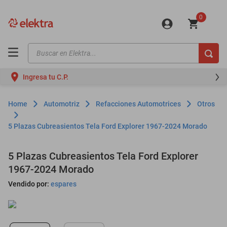
0
Buscar en Elektra...
TÉRMINOS MÁS BUSCADOS
Ingresa tu C.P.
motos
moto
Automotriz
Refacciones Automotrices
Otros
celulares
5 Plazas Cubreasientos Tela Ford Explorer 1967-2024 Morado
iphones
refrigeradores
5 Plazas Cubreasientos Tela Ford Explorer
1967-2024 Morado
lavadoras
Vendido por:
espares
colchones
salas
motoneta