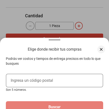
Cantidad
－
＋
Comprar ahora
Agregar al carrito
Elige donde recibir tus compras
Podrás ver costos y tiempos de entrega precisos en todo lo que
busques
Compra 100% protegida
Garantía de Satisfacción
Más información aquí.
Ingresa un código postal
Son 5 números.
Descripción
Buscar