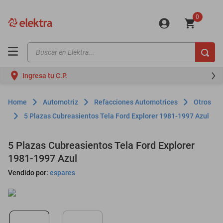
0
Buscar en Elektra...
TÉRMINOS MÁS BUSCADOS
Ingresa tu C.P.
motos
moto
Automotriz
Refacciones Automotrices
Otros
celulares
5 Plazas Cubreasientos Tela Ford Explorer 1981-1997 Azul
iphones
5 Plazas Cubreasientos Tela Ford Explorer
refrigeradores
1981-1997 Azul
lavadoras
Vendido por:
espares
colchones
salas
oppo