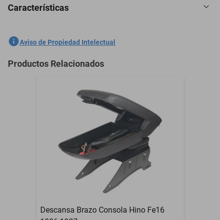
Características
5 Plazas Cubreasientos Tela Ford Explorer 1981-1997 Azul
SKU
1301558551
Aviso de Propiedad Intelectual
Marca
GENERICO
Productos Relacionados
Modelo
Explorer
5 Plazas Cubreasientos
Contenido del Empaque
Tela
Garantía con Proveedor
3 Meses
Descansa Brazo Consola Hino Fe16