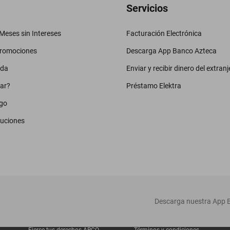
Servicios
eses sin Intereses
Facturación Electrónica
promociones
Descarga App Banco Azteca
uda
Enviar y recibir dinero del extranj
ar?
Préstamo Elektra
go
luciones
‎ Descarga nuestra App E