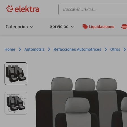
Buscar en Elektra...
TÉRMINOS MÁS BUSCADOS
motos
Servicios
Categorías
Liquidaciones
moto
celulares
Automotriz
Refacciones Automotrices
Otros
iphones
refrigeradores
lavadoras
colchones
salas
oppo
motoneta