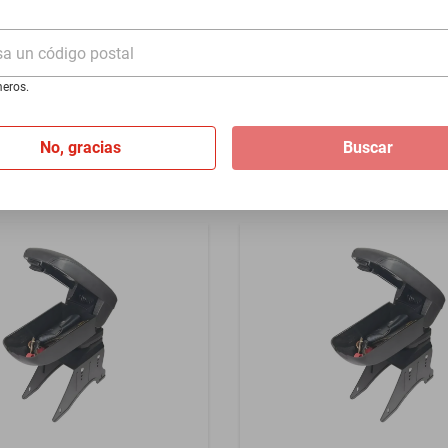
2-1968 - Rojo
219 1951-1960 - Rojo
sa un código postal
$1399
eros.
I
de
$116.58
Hasta
12
MSI
de
$116.58
No, gracias
Buscar