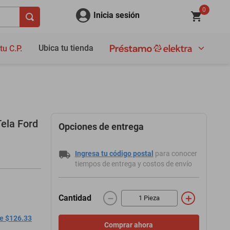
0
Inicia sesión
Ubica tu tienda
tu C.P.
ela Ford
Opciones de entrega
Ingresa tu código postal
para conocer
tiempos de entrega y costos de envío
－
＋
Cantidad
de $126.33
Comprar ahora