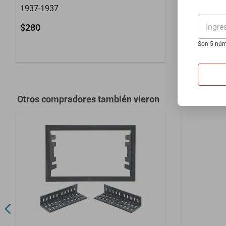
1937-1937
Cruiser 196
Ingre
$280
$1399
Son 5 núm
Hasta
12
MS
Otros compradores también vieron