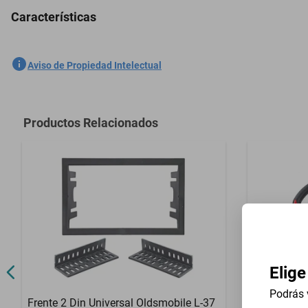
Características
5 Plazas Cubreasientos Tela Ford Explorer 1998-2005 Gris
SKU
1301558519
Aviso de Propiedad Intelectual
Marca
GENERICO
Modelo
Explorer
Productos Relacionados
Contenido del Empaque
5 Plazas Cub
Elige
Podrás 
Frente 2 Din Universal Oldsmobile L-37
Volante Uni