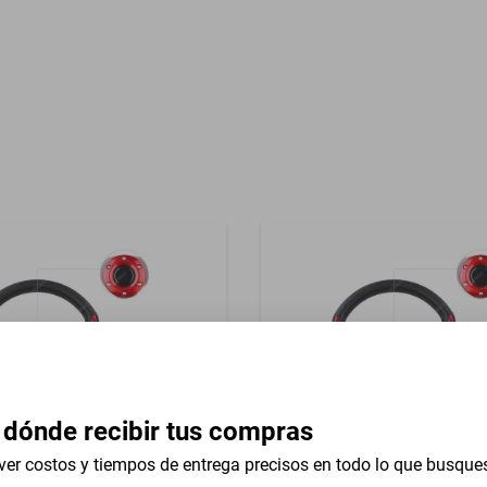
Garantía con Proveedor
reasientos Tela
 dónde recibir tus compras
ver costos y tiempos de entrega precisos en todo lo que busque
versal 13 In Studebaker
Volante Universal 13 In Mer