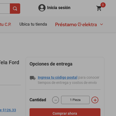
0
Inicia sesión
Ubica tu tienda
tu C.P.
ela Ford
Opciones de entrega
Ingresa tu código postal
para conocer
tiempos de entrega y costos de envío
－
＋
Cantidad
de $126.33
Comprar ahora