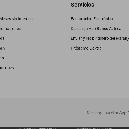
Servicios
eses sin Intereses
Facturación Electrónica
promociones
Descarga App Banco Azteca
uda
Enviar y recibir dinero del extranj
ar?
Préstamo Elektra
go
luciones
‎ Descarga nuestra App E