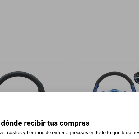
Garantía con Proveedor
reasientos Tela
 dónde recibir tus compras
ver costos y tiempos de entrega precisos en todo lo que busque
iversal 13 In Ram 1500 Rev
Volante Universal 13 In Ra