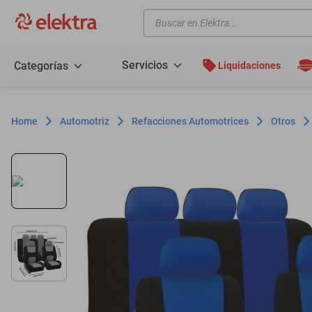
Buscar en Elektra...
TÉRMINOS MÁS BUSCADOS
motos
Servicios
Categorías
Liquidaciones
moto
celulares
Automotriz
Refacciones Automotrices
Otros
iphones
refrigeradores
lavadoras
colchones
salas
motoneta
oppo