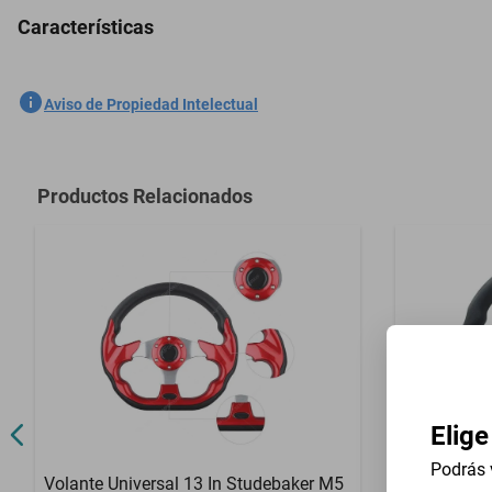
Características
5 Plazas Cubreasientos Tela Ford F-100 1957-2009 Azul
SKU
1301558710
Aviso de Propiedad Intelectual
Marca
GENERICO
Modelo
F-100
Productos Relacionados
Contenido del Empaque
5 Plazas Cub
Elige
Podrás 
Volante Universal 13 In Studebaker M5
Volante Un