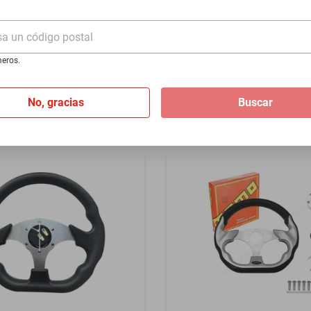
- Negro
1500 2014-2026 - Azul
sa un código postal
$1399
eros.
I
de
$116.58
Hasta
12
MSI
de
$116.58
No, gracias
Buscar