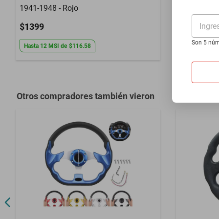
1941-1948 - Rojo
2026-2026 
Ingre
$1399
$1399
Son 5 núm
Hasta
12
MSI
de
$116.58
Hasta
12
MS
Otros compradores también vieron