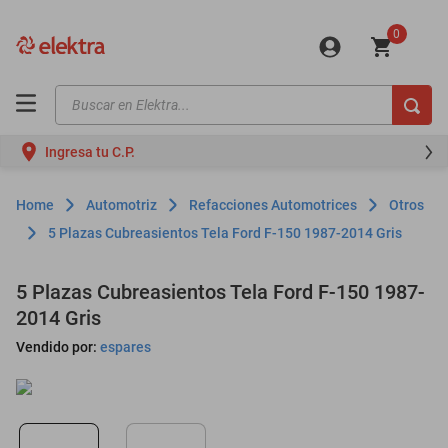
0
Buscar en Elektra...
TÉRMINOS MÁS BUSCADOS
Ingresa tu C.P.
motos
moto
Automotriz
Refacciones Automotrices
Otros
celulares
5 Plazas Cubreasientos Tela Ford F-150 1987-2014 Gris
iphones
5 Plazas Cubreasientos Tela Ford F-150 1987-
refrigeradores
2014 Gris
lavadoras
Vendido por:
espares
colchones
salas
oppo