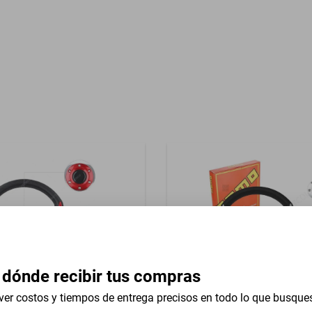
Garantía con Proveedor
reasientos Tela
 dónde recibir tus compras
ver costos y tiempos de entrega precisos en todo lo que busque
versal 13 In Lincoln Mark Vii
Volante Universal 13 In Linc