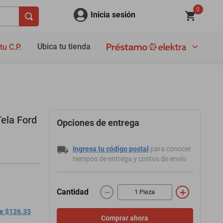
0
Inicia sesión
Ubica tu tienda
tu C.P.
ela Ford
Opciones de entrega
Ingresa tu código postal
para conocer
tiempos de entrega y costos de envío
－
＋
Cantidad
de $126.33
Comprar ahora