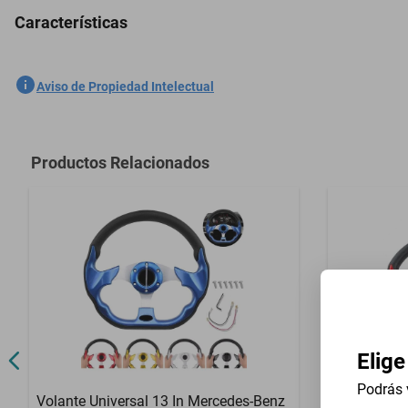
Características
5 Plazas Cubreasientos Tela Ford F-450 1996-2019 Gris
SKU
1301558624
Aviso de Propiedad Intelectual
Marca
GENERICO
Modelo
F-450
Productos Relacionados
Contenido del Empaque
5 Plazas Cub
Elige
Podrás 
Volante Universal 13 In Mercedes-Benz
Volante Uni