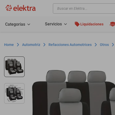
Buscar en Elektra...
TÉRMINOS MÁS BUSCADOS
motos
Servicios
Categorías
Liquidaciones
moto
celulares
Automotriz
Refacciones Automotrices
Otros
iphones
refrigeradores
lavadoras
colchones
salas
oppo
minisplit