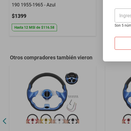
190 1955-1965 - Azul
1984-1992 
Ingre
$1399
$1399
Son 5 núm
Hasta
12
MSI
de
$116.58
Hasta
12
MS
Otros compradores también vieron