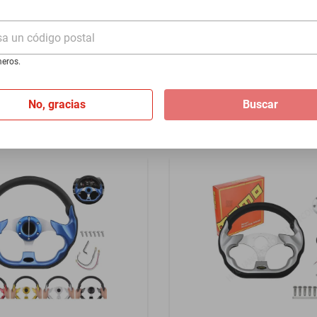
- Rojo
1980-1983 - Plata
sa un código postal
$1399
eros.
I
de
$116.58
Hasta
12
MSI
de
$116.58
No, gracias
Buscar