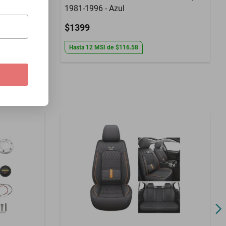
1981-1996 - Azul
$1399
Hasta
12
MSI
de
$116.58