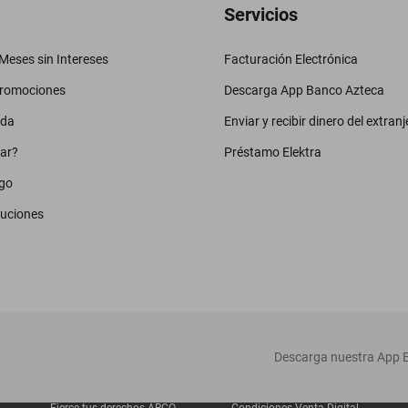
Servicios
eses sin Intereses
Facturación Electrónica
promociones
Descarga App Banco Azteca
uda
Enviar y recibir dinero del extranj
ar?
Préstamo Elektra
go
luciones
‎ Descarga nuestra App E