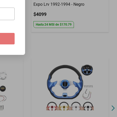
Expo Lrv 1992-1994 - Negro
$4099
Hasta
24
MSI
de
$170.79