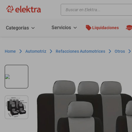
Buscar en Elektra...
TÉRMINOS MÁS BUSCADOS
motos
Servicios
Categorías
Liquidaciones
moto
celulares
Automotriz
Refacciones Automotrices
Otros
iphones
refrigeradores
lavadoras
colchones
salas
motoneta
oppo