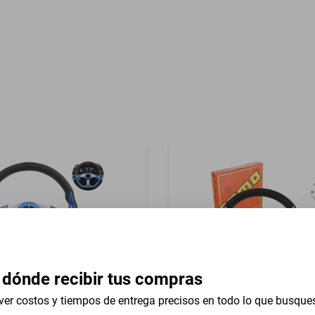
Garantía con Proveedor
reasientos Tela
 dónde recibir tus compras
ver costos y tiempos de entrega precisos en todo lo que busque
versal 13 In Isuzu Pick Up
Volante Universal 13 In Isu