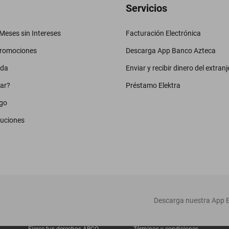
Servicios
eses sin Intereses
Facturación Electrónica
promociones
Descarga App Banco Azteca
uda
Enviar y recibir dinero del extranj
ar?
Préstamo Elektra
go
luciones
‎ Descarga nuestra App E