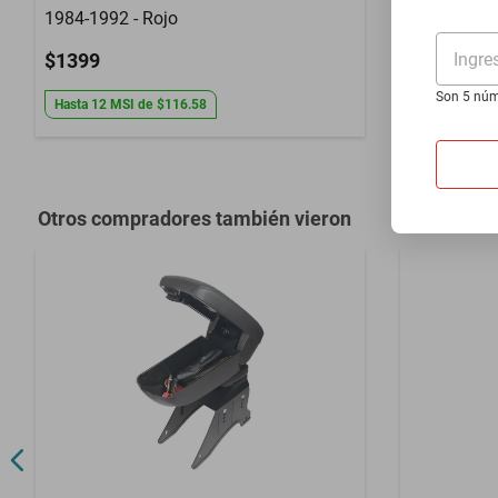
1984-1992 - Rojo
1981-1996 
Ingre
$1399
$1399
Son 5 núm
Hasta
12
MSI
de
$116.58
Hasta
12
MS
Otros compradores también vieron