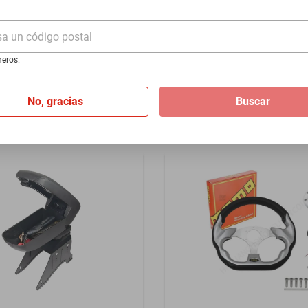
- Azul
800 2015-2025 - Plata
sa un código postal
$1399
eros.
I
de
$116.58
Hasta
12
MSI
de
$116.58
No, gracias
Buscar