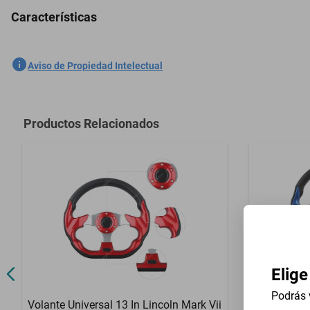
Características
5 Plazas Cubreasientos Tela Ford F53 1996-2025 Gris
SKU
1301558660
Aviso de Propiedad Intelectual
Marca
GENERICO
Modelo
F53
Productos Relacionados
Contenido del Empaque
5 Plazas Cub
Elige
Podrás 
Volante Universal 13 In Lincoln Mark Vii
Volante Uni