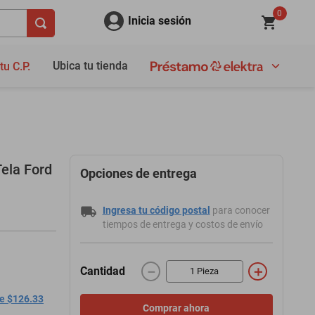
0
Inicia sesión
Ubica tu tienda
tu C.P.
ela Ford
Opciones de entrega
Ingresa tu código postal
para conocer
tiempos de entrega y costos de envío
－
＋
Cantidad
de $126.33
Comprar ahora