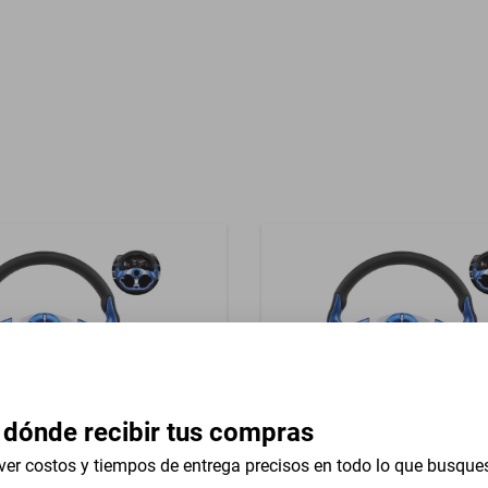
Garantía con Proveedor
reasientos Tela
 dónde recibir tus compras
ver costos y tiempos de entrega precisos en todo lo que busque
versal 13 In Lincoln Mark Vii
Volante Universal 13 In Ivec