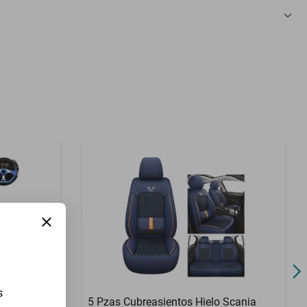
3 Meses
s
o Euroturbo
5 Pzas Cubreasientos Hielo Scania