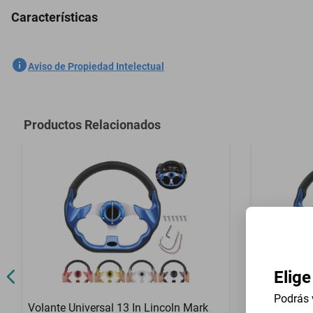
Características
5 Plazas Cubreasientos Tela Ford F700 1990-1998 Negro
SKU
1301558755
Aviso de Propiedad Intelectual
Marca
GENERICO
Modelo
F700
Productos Relacionados
Contenido del Empaque
5 Plazas Cub
Elige
Podrás 
Volante Universal 13 In Lincoln Mark
Volante Uni