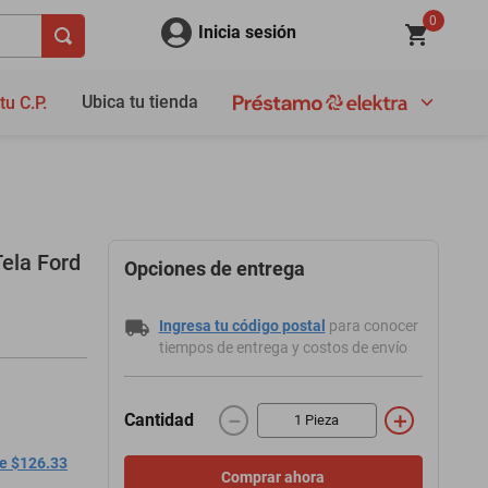
0
Inicia sesión
Ubica tu tienda
tu C.P.
ela Ford
Opciones de entrega
Ingresa tu código postal
para conocer
tiempos de entrega y costos de envío
－
＋
Cantidad
de $126.33
Comprar ahora