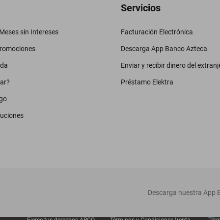
Servicios
eses sin Intereses
Facturación Electrónica
promociones
Descarga App Banco Azteca
uda
Enviar y recibir dinero del extranj
ar?
Préstamo Elektra
go
luciones
‎ Descarga nuestra App E