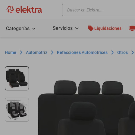
Buscar en Elektra...
TÉRMINOS MÁS BUSCADOS
motos
Servicios
Categorías
Liquidaciones
moto
celulares
Automotriz
Refacciones Automotrices
Otros
iphones
refrigeradores
lavadoras
colchones
salas
oppo
motoneta