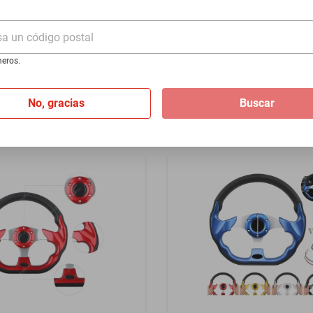
- Azul
340T 1987-1990 - Azul
sa un código postal
$1399
eros.
I
de
$116.58
Hasta
12
MSI
de
$116.58
No, gracias
Buscar