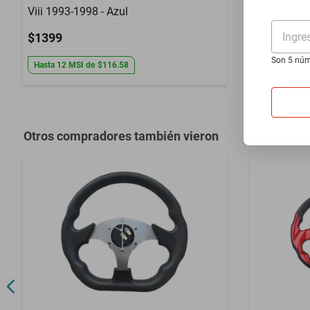
Viii 1993-1998 - Azul
1984-1992 
Ingre
$1399
$1399
Son 5 núm
Hasta
12
MSI
de
$116.58
Hasta
12
MS
Otros compradores también vieron