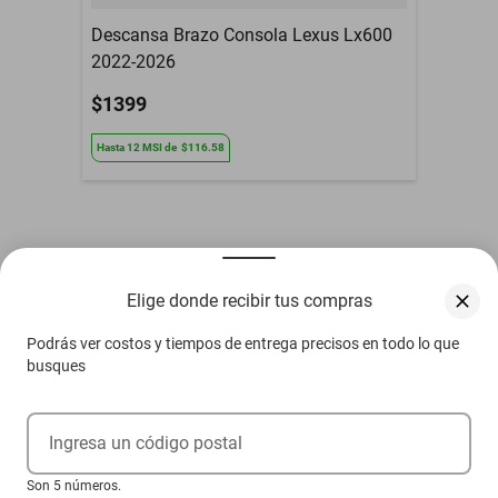
Descansa Brazo Consola Lexus Lx600
2022-2026
$1399
Hasta
12
MSI
de
$116.58
Otros compradores también vieron
Elige donde recibir tus compras
Podrás ver costos y tiempos de entrega precisos en todo lo que
busques
Ingresa un código postal
Son 5 números.