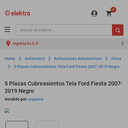
0
Buscar en Elektra...
TÉRMINOS MÁS BUSCADOS
Ingresa tu C.P.
motos
moto
Automotriz
Refacciones Automotrices
Otros
celulares
5 Plazas Cubreasientos Tela Ford Fiesta 2007-2019 Negro
iphones
5 Plazas Cubreasientos Tela Ford Fiesta 2007-
refrigeradores
2019 Negro
lavadoras
Vendido por:
espares
colchones
salas
oppo