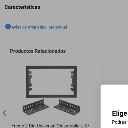
Características
5 Plazas Cubreasientos Tela Ford Five 2004-2008 Azul
SKU
1301558864
Aviso de Propiedad Intelectual
Marca
GENERICO
Modelo
Five
Productos Relacionados
Contenido del Empaque
5 Plazas Cub
Elige
Podrás 
Frente 2 Din Universal Oldsmobile L-37
Descansa B