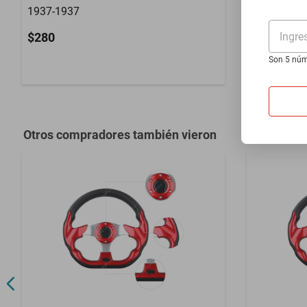
1937-1937
Motors Eag
Ingre
$280
$1399
Son 5 núm
Hasta
12
MS
Otros compradores también vieron