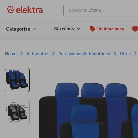
Buscar en Elektra...
TÉRMINOS MÁS BUSCADOS
motos
Servicios
Categorías
Liquidaciones
moto
celulares
Automotriz
Refacciones Automotrices
Otros
iphones
refrigeradores
lavadoras
colchones
salas
oppo
motoneta