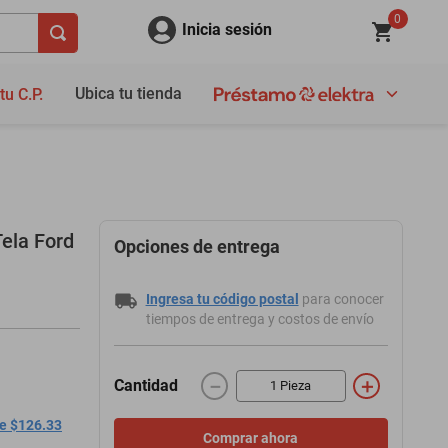
0
Inicia sesión
Ubica tu tienda
tu C.P.
ela Ford
Opciones de entrega
Ingresa tu código postal
para conocer
tiempos de entrega y costos de envío
－
＋
Cantidad
de $126.33
Comprar ahora