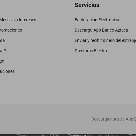
Servicios
eses sin Intereses
Facturación Electrónica
promociones
Descarga App Banco Azteca
uda
Enviar y recibir dinero del extranj
ar?
Préstamo Elektra
go
luciones
‎ Descarga nuestra App E