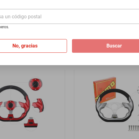
le 1980-1994
2026-2026 - Negro
sa un código postal
$1399
eros.
I
de
$116.58
Hasta
12
MSI
de
$116.58
No, gracias
Buscar