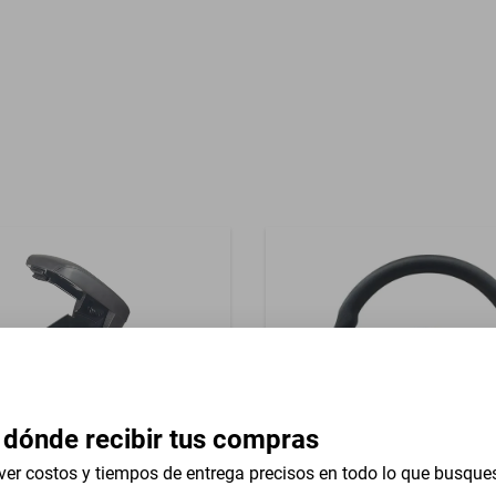
Garantía con Proveedor
reasientos Tela
 dónde recibir tus compras
ver costos y tiempos de entrega precisos en todo lo que busque
razo Consola American
Volante Universal 13 In Ra