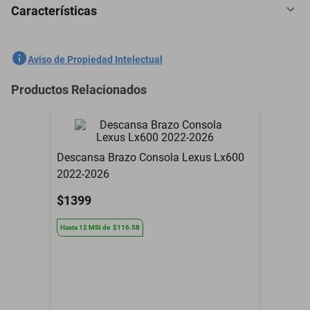
Características
5 Plazas Cubreasientos Tela Ford Flex 2008-2011 Rosa
SKU
1301558871
Aviso de Propiedad Intelectual
Marca
GENERICO
Productos Relacionados
Modelo
Flex
5 Plazas Cubreasientos
Contenido del Empaque
Tela
Descansa Brazo Consola Lexus Lx600
2022-2026
Garantía con Proveedor
3 Meses
$1399
Hasta
12
MSI
de
$116.58