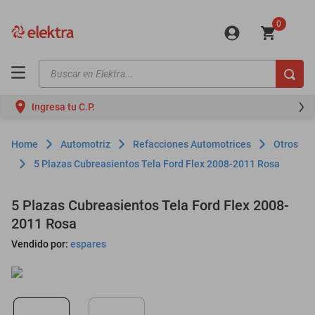
0
Buscar en Elektra...
TÉRMINOS MÁS BUSCADOS
Ingresa tu C.P.
motos
moto
Automotriz
Refacciones Automotrices
Otros
celulares
5 Plazas Cubreasientos Tela Ford Flex 2008-2011 Rosa
iphones
5 Plazas Cubreasientos Tela Ford Flex 2008-
refrigeradores
2011 Rosa
lavadoras
Vendido por:
espares
colchones
salas
oppo