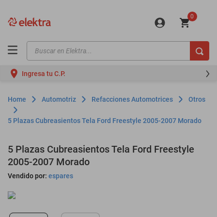
0
Buscar en Elektra...
TÉRMINOS MÁS BUSCADOS
Ingresa tu C.P.
motos
moto
Automotriz
Refacciones Automotrices
Otros
celulares
5 Plazas Cubreasientos Tela Ford Freestyle 2005-2007 Morado
iphones
refrigeradores
5 Plazas Cubreasientos Tela Ford Freestyle
2005-2007 Morado
lavadoras
Vendido por:
espares
colchones
salas
oppo