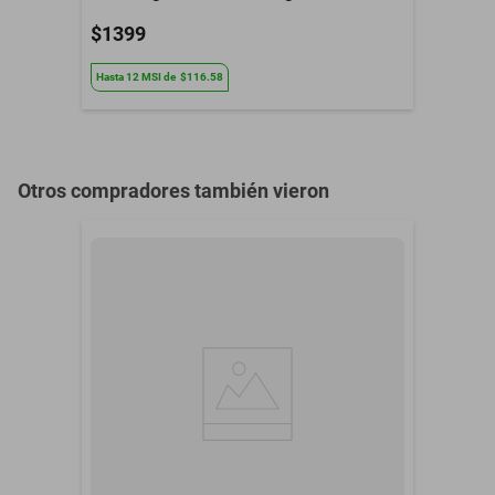
$1399
Hasta
12
MSI
de
$116.58
Otros compradores también vieron