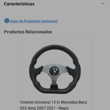
Características
5 Plazas Cubreasientos Tela Ford Freestyle 2005-2007 Rosa
SKU
1301558914
Aviso de Propiedad Intelectual
Marca
GENERICO
Productos Relacionados
Modelo
Freestyle
5 Plazas Cubreasientos
Contenido del Empaque
Tela
Garantía con Proveedor
3 Meses
Volante Universal 13 In Mercedes-Benz
E63 Amg 2007-2021 - Negro