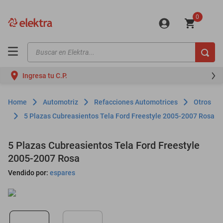
0
Buscar en Elektra...
TÉRMINOS MÁS BUSCADOS
Ingresa tu C.P.
motos
moto
Automotriz
Refacciones Automotrices
Otros
celulares
5 Plazas Cubreasientos Tela Ford Freestyle 2005-2007 Rosa
iphones
5 Plazas Cubreasientos Tela Ford Freestyle
refrigeradores
2005-2007 Rosa
lavadoras
Vendido por:
espares
colchones
salas
oppo