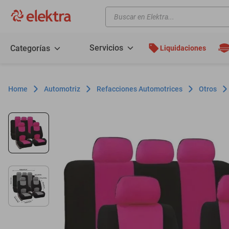
Buscar en Elektra...
TÉRMINOS MÁS BUSCADOS
motos
Servicios
Categorías
Liquidaciones
moto
celulares
Automotriz
Refacciones Automotrices
Otros
iphones
refrigeradores
lavadoras
colchones
salas
motoneta
oppo