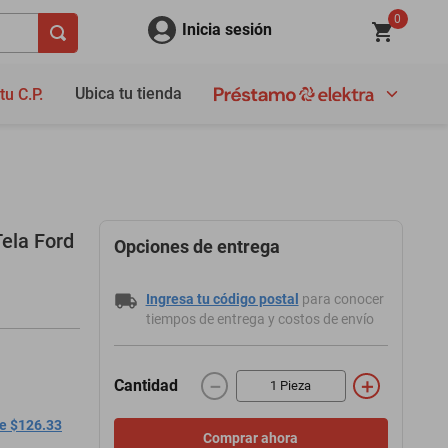
0
Inicia sesión
Ubica tu tienda
tu C.P.
ela Ford
Opciones de entrega
Ingresa tu código postal
para conocer
tiempos de entrega y costos de envío
－
＋
Cantidad
de $126.33
Comprar ahora