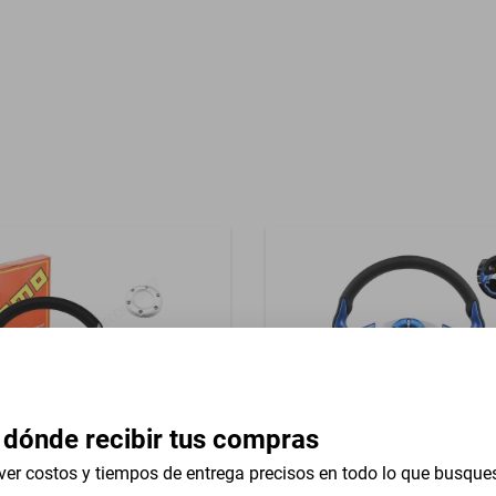
Garantía con Proveedor
reasientos Tela
 dónde recibir tus compras
ver costos y tiempos de entrega precisos en todo lo que busque
versal 13 In Lincoln Mark Vi
Volante Universal 13 In Isuz