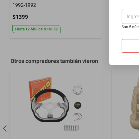
1992-1992
1980-1983 
Ingre
$1399
$1399
Son 5 núm
Hasta
12
MSI
de
$116.58
Hasta
12
MS
Otros compradores también vieron