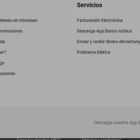
Servicios
eses sin Intereses
Facturación Electrónica
promociones
Descarga App Banco Azteca
uda
Enviar y recibir dinero del extranj
ar?
Préstamo Elektra
go
luciones
‎ Descarga nuestra App E