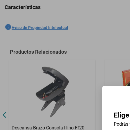
Características
5 Plazas Cubreasientos Tela Ford Fusion 2019-2020 Rosa
SKU
1301558940
Aviso de Propiedad Intelectual
Marca
GENERICO
Modelo
Fusion
Productos Relacionados
Contenido del Empaque
5 Plazas Cub
Elige
Podrás 
Descansa Brazo Consola Hino Ff20
Volante Uni