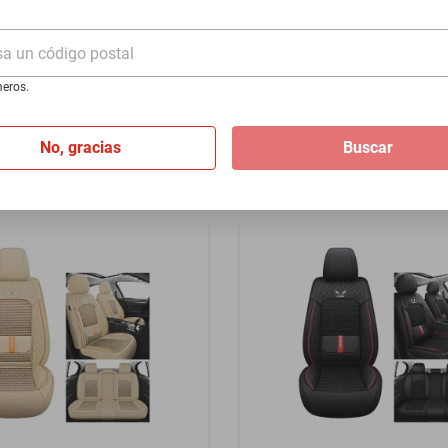
- Plata
1995-2007 - Azul
sa un código postal
$1399
eros.
I
de
$116.58
Hasta
12
MSI
de
$116.58
No, gracias
Buscar