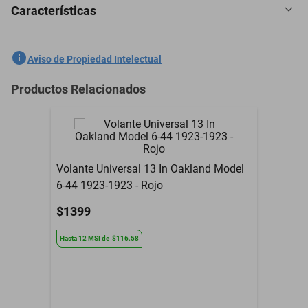
Características
5 Plazas Cubreasientos Tela Ford Ka 1996-2024 Morado
SKU
1301559011
Aviso de Propiedad Intelectual
Marca
GENERICO
Productos Relacionados
Modelo
Ka
5 Plazas Cubreasientos
Contenido del Empaque
Tela
Volante Universal 13 In Oakland Model
Garantía con Proveedor
3 Meses
6-44 1923-1923 - Rojo
$1399
Hasta
12
MSI
de
$116.58