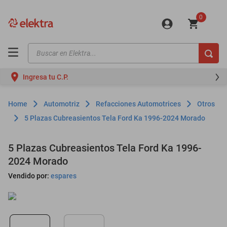
0
Buscar en Elektra...
TÉRMINOS MÁS BUSCADOS
Ingresa tu C.P.
motos
moto
Automotriz
Refacciones Automotrices
Otros
celulares
5 Plazas Cubreasientos Tela Ford Ka 1996-2024 Morado
iphones
5 Plazas Cubreasientos Tela Ford Ka 1996-
refrigeradores
2024 Morado
lavadoras
Vendido por:
espares
colchones
salas
oppo