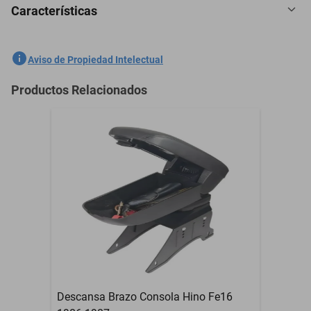
Características
5 Plazas Cubreasientos Tela Ford Lobo 1987-2004 Negro
SKU
1301559025
Aviso de Propiedad Intelectual
Marca
GENERICO
Productos Relacionados
Modelo
Lobo
5 Plazas Cubreasientos
Contenido del Empaque
Tela
Garantía con Proveedor
3 Meses
Descansa Brazo Consola Hino Fe16