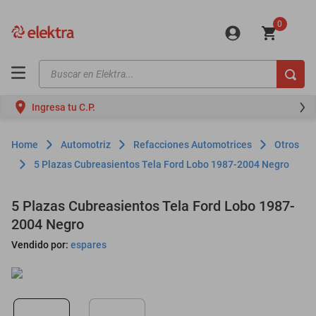
0
Buscar en Elektra...
TÉRMINOS MÁS BUSCADOS
Ingresa tu C.P.
motos
moto
Automotriz
Refacciones Automotrices
Otros
celulares
5 Plazas Cubreasientos Tela Ford Lobo 1987-2004 Negro
iphones
5 Plazas Cubreasientos Tela Ford Lobo 1987-
refrigeradores
2004 Negro
lavadoras
Vendido por:
espares
colchones
salas
oppo