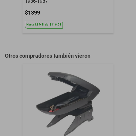
1986-1987
$1399
Hasta
12
MSI
de
$116.58
Otros compradores también vieron