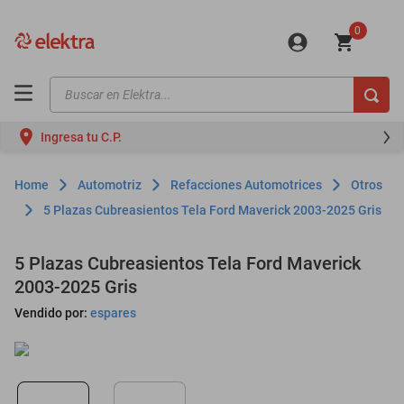
0
Buscar en Elektra...
TÉRMINOS MÁS BUSCADOS
Ingresa tu C.P.
motos
moto
Automotriz
Refacciones Automotrices
Otros
celulares
5 Plazas Cubreasientos Tela Ford Maverick 2003-2025 Gris
iphones
5 Plazas Cubreasientos Tela Ford Maverick
refrigeradores
2003-2025 Gris
lavadoras
Vendido por:
espares
colchones
salas
oppo