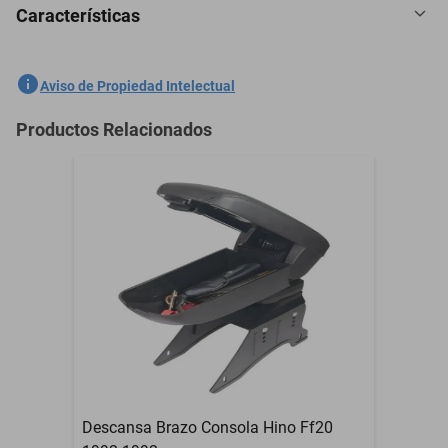
Características
5 Plazas Cubreasientos Tela Ford Maverick 2003-2025 Gris
SKU
1301559075
Aviso de Propiedad Intelectual
Marca
GENERICO
Productos Relacionados
Modelo
Maverick
5 Plazas Cubreasientos
Contenido del Empaque
Tela
Garantía con Proveedor
3 Meses
Descansa Brazo Consola Hino Ff20