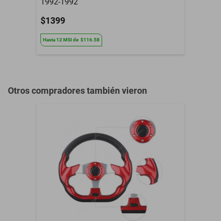
1992-1992
$1399
Hasta
12
MSI
de
$116.58
Otros compradores también vieron