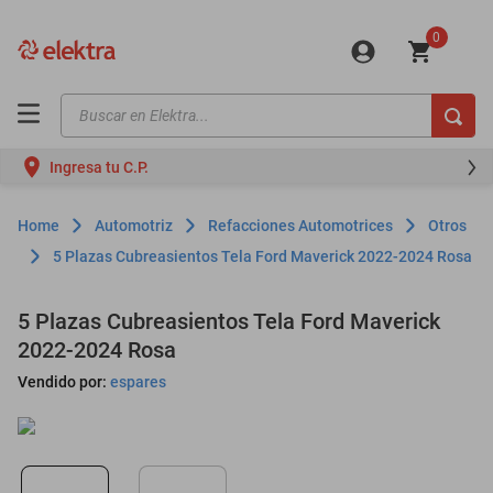
0
Buscar en Elektra...
TÉRMINOS MÁS BUSCADOS
Ingresa tu C.P.
motos
moto
Automotriz
Refacciones Automotrices
Otros
celulares
5 Plazas Cubreasientos Tela Ford Maverick 2022-2024 Rosa
iphones
5 Plazas Cubreasientos Tela Ford Maverick
refrigeradores
2022-2024 Rosa
lavadoras
Vendido por:
espares
colchones
salas
oppo