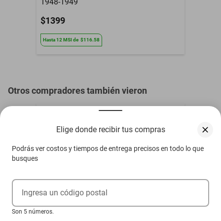
1948-1949
$1399
Hasta
12
MSI
de
$116.58
Otros compradores también vieron
Elige donde recibir tus compras
Podrás ver costos y tiempos de entrega precisos en todo lo que
busques
Ingresa un código postal
Son 5 números.