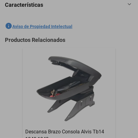
Características
5 Plazas Cubreasientos Tela Ford Maverick 2022-2024 Rosa
SKU
1301559078
Aviso de Propiedad Intelectual
Marca
GENERICO
Productos Relacionados
Modelo
Maverick
5 Plazas Cubreasientos
Contenido del Empaque
Tela
Garantía con Proveedor
3 Meses
Descansa Brazo Consola Alvis Tb14