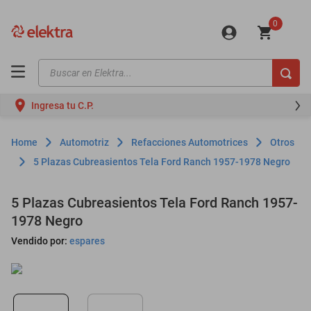
0
Buscar en Elektra...
TÉRMINOS MÁS BUSCADOS
Ingresa tu C.P.
motos
moto
Automotriz
Refacciones Automotrices
Otros
celulares
5 Plazas Cubreasientos Tela Ford Ranch 1957-1978 Negro
iphones
5 Plazas Cubreasientos Tela Ford Ranch 1957-
refrigeradores
1978 Negro
lavadoras
Vendido por:
espares
colchones
salas
oppo