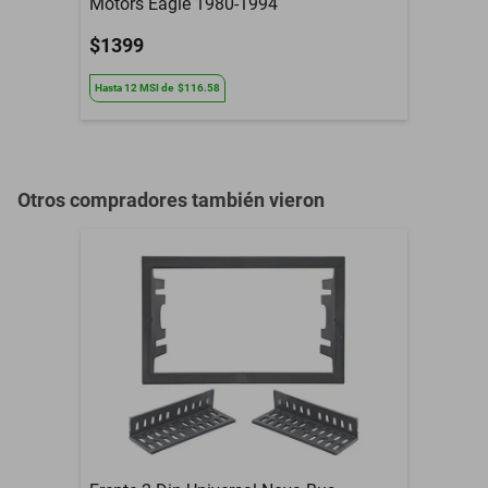
Motors Eagle 1980-1994
$1399
Hasta
12
MSI
de
$116.58
Otros compradores también vieron