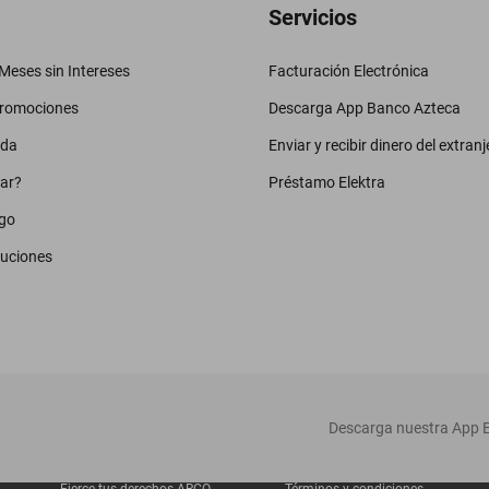
Servicios
eses sin Intereses
Facturación Electrónica
promociones
Descarga App Banco Azteca
uda
Enviar y recibir dinero del extranj
ar?
Préstamo Elektra
go
luciones
‎ Descarga nuestra App E