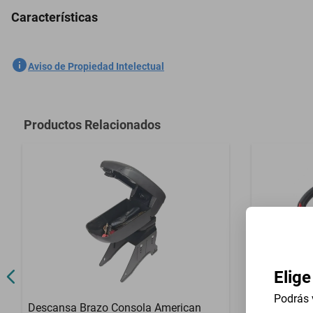
Características
5 Plazas Cubreasientos Tela Ford Ranger 1989-1992 Azul
SKU
1301559225
Aviso de Propiedad Intelectual
Marca
GENERICO
Modelo
Ranger
Productos Relacionados
Contenido del Empaque
5 Plazas Cub
Elige
Podrás 
Descansa Brazo Consola American
Volante Uni