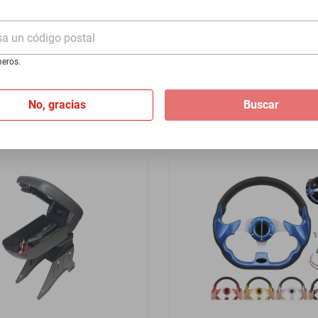
2-1968 - Rojo
1941-1948 - Rojo
sa un código postal
$1399
eros.
I
de
$116.58
Hasta
12
MSI
de
$116.58
No, gracias
Buscar