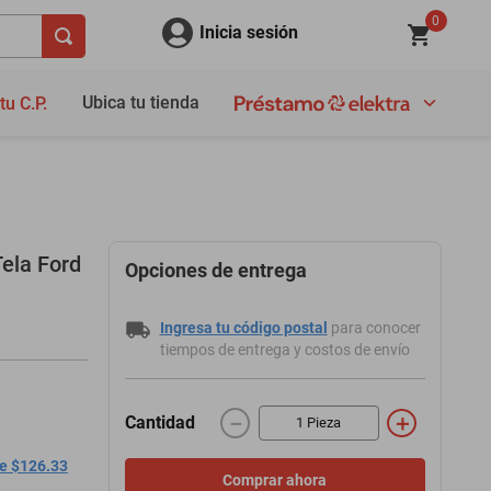
0
Inicia sesión
Ubica tu tienda
tu C.P.
ela Ford
Opciones de entrega
Ingresa tu código postal
para conocer
tiempos de entrega y costos de envío
－
＋
Cantidad
de $126.33
Comprar ahora