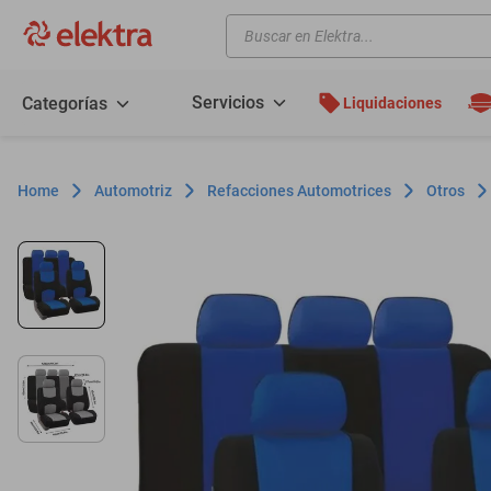
Buscar en Elektra...
TÉRMINOS MÁS BUSCADOS
motos
Servicios
Categorías
Liquidaciones
moto
celulares
Automotriz
Refacciones Automotrices
Otros
iphones
refrigeradores
lavadoras
colchones
salas
motoneta
oppo