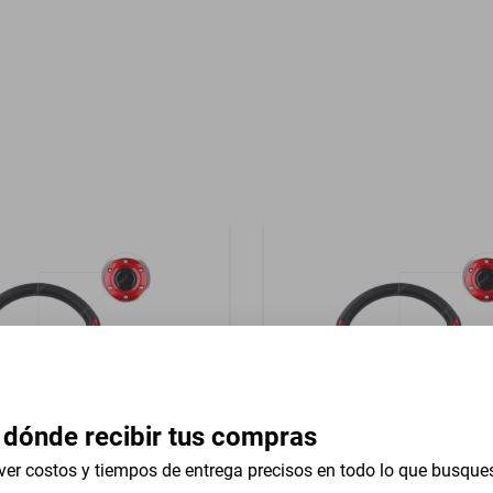
Garantía con Proveedor
reasientos Tela
 dónde recibir tus compras
ver costos y tiempos de entrega precisos en todo lo que busque
versal 13 In Studebaker
Volante Universal 13 In Stu