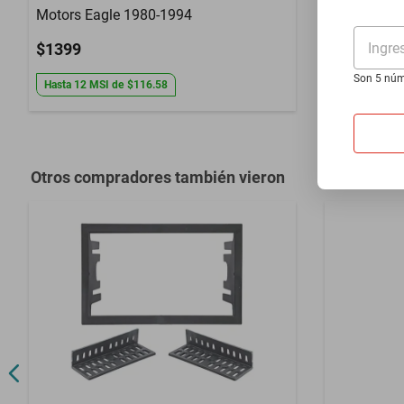
Motors Eagle 1980-1994
Cruiser 196
Ingre
$1399
$1399
Son 5 núm
Hasta
12
MSI
de
$116.58
Hasta
12
MS
Otros compradores también vieron