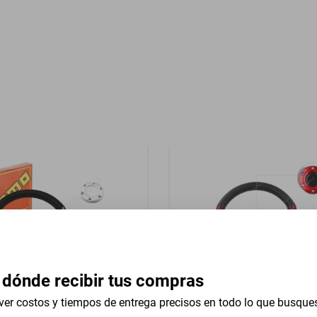
Garantía con Proveedor
asientos Hielo
 dónde recibir tus compras
ver costos y tiempos de entrega precisos en todo lo que busque
iversal 13 In Dodge R300
Volante Universal 13 In Chev