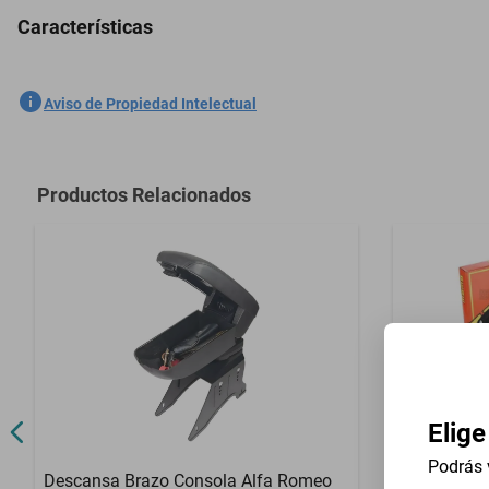
Características
5 Pzas Cubreasientos Hielo Dodge Sx 1994-2019 - Gris
SKU
1301658676
Aviso de Propiedad Intelectual
Marca
GENERICO
Modelo
Sx
Productos Relacionados
Contenido del Empaque
5 Pzas Cubre
Elige
Podrás 
Descansa Brazo Consola Alfa Romeo
Volante Un