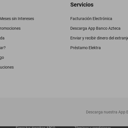
Servicios
eses sin Intereses
Facturación Electrónica
promociones
Descarga App Banco Azteca
uda
Enviar y recibir dinero del extranj
ar?
Préstamo Elektra
go
luciones
‎ Descarga nuestra App E