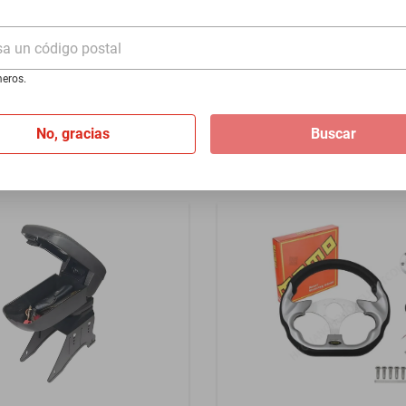
- Plata
2011-2026 - Rojo
sa un código postal
$1399
eros.
I
de
$116.58
Hasta
12
MSI
de
$116.58
No, gracias
Buscar