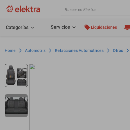
Buscar en Elektra...
TÉRMINOS MÁS BUSCADOS
motos
Servicios
Categorías
Liquidaciones
moto
celulares
Automotriz
Refacciones Automotrices
Otros
iphones
refrigeradores
lavadoras
colchones
salas
motoneta
oppo