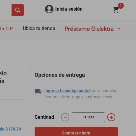
0
Inicia sesión
Ubica tu tienda
tu C.P.
elo
Opciones de entrega
is
Ingresa tu código postal
para conocer
tiempos de entrega y costos de envío
－
＋
Cantidad
 de $170.79
Comprar ahora