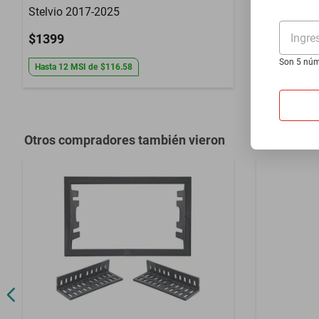
Stelvio 2017-2025
1972-1974 
Ingre
$1399
$1399
Son 5 núm
Hasta
12
MSI
de
$116.58
Hasta
12
MS
Otros compradores también vieron