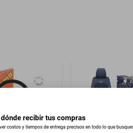
Garantía con Proveedor
asientos Hielo
 dónde recibir tus compras
ver costos y tiempos de entrega precisos en todo lo que busque
versal 13 In Iveco Euroturbo
5 Pzas Cubreasientos Hielo