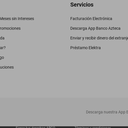
Servicios
eses sin Intereses
Facturación Electrónica
promociones
Descarga App Banco Azteca
uda
Enviar y recibir dinero del extranj
ar?
Préstamo Elektra
go
luciones
‎ Descarga nuestra App E