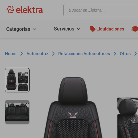
Buscar en Elektra...
TÉRMINOS MÁS BUSCADOS
motos
Servicios
Categorías
Liquidaciones
moto
celulares
Automotriz
Refacciones Automotrices
Otros
iphones
refrigeradores
lavadoras
colchones
salas
oppo
motoneta