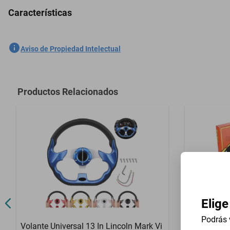
Características
5 Pzas Cubreasientos Hielo Dodge W 1974-1992 - Negro
SKU
1301658732
Aviso de Propiedad Intelectual
Marca
GENERICO
Modelo
W
Productos Relacionados
Contenido del Empaque
5 Pzas Cubre
Elige
Podrás 
Volante Universal 13 In Lincoln Mark Vi
Volante Uni