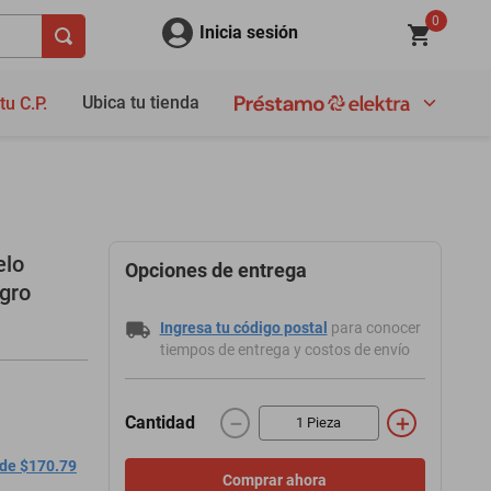
0
Inicia sesión
Ubica tu tienda
tu C.P.
elo
Opciones de entrega
gro
Ingresa tu código postal
para conocer
tiempos de entrega y costos de envío
－
＋
Cantidad
 de $170.79
Comprar ahora