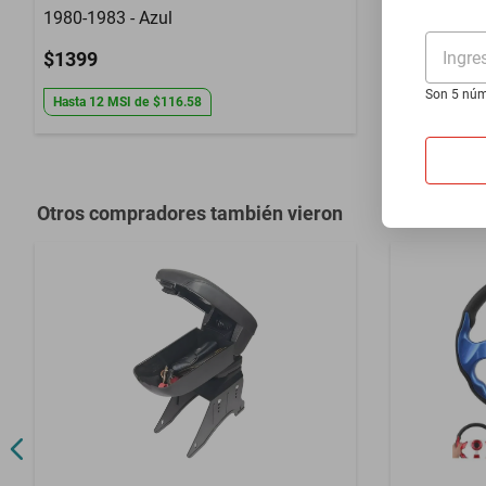
1980-1983 - Azul
335T 1987-
Ingre
$1399
$1399
Son 5 núm
Hasta
12
MSI
de
$116.58
Hasta
12
MS
Otros compradores también vieron