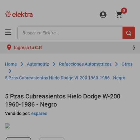
0
Buscar en Elektra...
TÉRMINOS MÁS BUSCADOS
Ingresa tu C.P.
motos
moto
Automotriz
Refacciones Automotrices
Otros
celulares
5 Pzas Cubreasientos Hielo Dodge W-200 1960-1986 - Negro
iphones
refrigeradores
5 Pzas Cubreasientos Hielo Dodge W-200
1960-1986 - Negro
lavadoras
Vendido por:
espares
colchones
salas
oppo