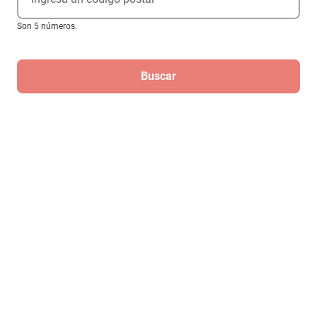
$280
Son 5 números.
Buscar
Regístrate
Para recibir las mejores ofertas de
Elektra
¡Regístrate!
Al registrarme, acepto que mis datos sean tratados para fines
mercadotécnicos de acuerdo al
Aviso de Privacidad
Compra ahora