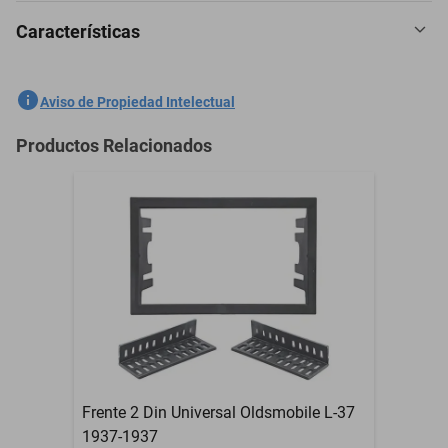
Características
5 Pzas Cubreasientos Hielo Dodge W-200 1960-1986 - Negro
SKU
1301658767
Aviso de Propiedad Intelectual
Marca
GENERICO
Productos Relacionados
Modelo
W-200
5 Pzas Cubreasientos
Contenido del Empaque
Hielo
Garantía con Proveedor
3 Meses
Frente 2 Din Universal Oldsmobile L-37
1937-1937