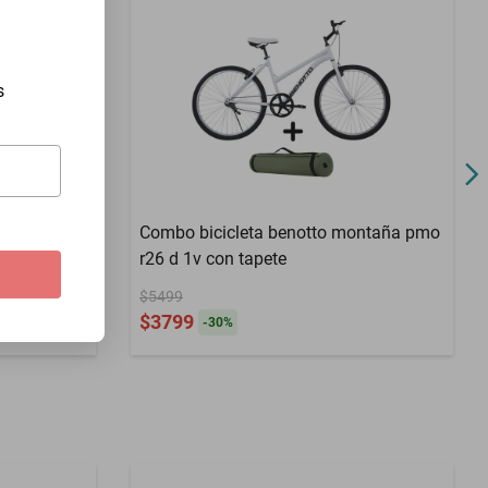
R27.5
Montaña
s
Inixia R26
Combo bicicleta benotto montaña pmo
r26 d 1v con tapete
$5499
$3799
-
30
%