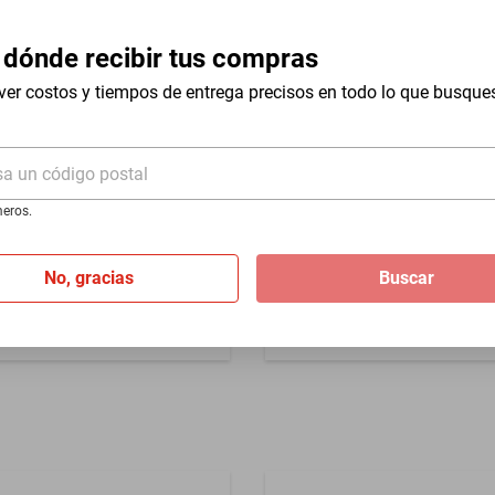
Instructivo
Rodada
 dónde recibir tus compras
Tipo de Bicicleta
ver costos y tiempos de entrega precisos en todo lo que busque
sa un código postal
eros.
de Monataña Veloci Naukas
Bicicleta de Montaña Turbo 
ul
21V Naranja
No, gracias
Buscar
$6599
$5999
%
-
9
%