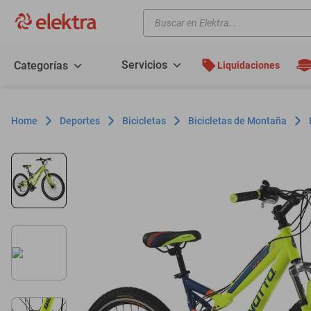
Buscar en Elektra...
TÉRMINOS MÁS BUSCADOS
motos
Servicios
Categorías
Liquidaciones
moto
celulares
Deportes
Bicicletas
Bicicletas de Montaña
iphones
refrigeradores
lavadoras
colchones
salas
oppo
motoneta