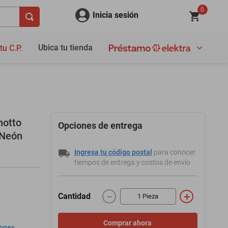
0
Inicia sesión
Ubica tu tienda
tu C.P.
notto
Opciones de entrega
 Neón
Ingresa tu código postal
para conocer
tiempos de entrega y costos de envío
－
＋
Cantidad
Comprar ahora
iones