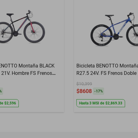
 BENOTTO Montaña BLACK
Bicicleta BENOTTO Montañ
 21V. Hombre FS Frenos
R27.5 24V. FS Frenos Doble
o Mecanico Aluminio
Mecanico Aluminio Azul Me
$10,399
 Talla:UN
Oscuro Talla:UN
$8608
%
-
17
%
de
$2,596
Hasta
3
MSI
de
$2,869.33