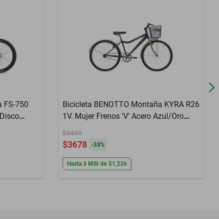
a FS-750
Bicicleta BENOTTO Montaña KYRA R26
 Disco
1V. Mujer Frenos 'V' Acero Azul/Oro
dio/Gris
Palido Talla:UN
$5499
$3678
-
33
%
Hasta
3
MSI
de
$1,226