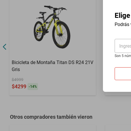
Contenido del Empaque
1 Bicicleta e 
Elige
Estilo
MONTAÑA
Podrás 
Material
acero
Plegable
No
Ingre
Ruedas
2
Son 5 núm
Bicicleta de Montaña Titan DS R24 21V
Bicicleta 
Velocidades
21
Gris
R26 18V Az
$4999
$4799
$4299
$3599
-
14
%
-
25
Otros compradores también vieron