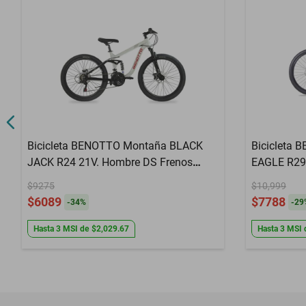
Bicicleta BENOTTO Montaña BLACK
Bicicleta
JACK R24 21V. Hombre DS Frenos
EAGLE R29
Doble Disco Mecanico Aluminio
Doble Disc
$9275
$10,999
Negro/Gris/Negro
Negro/Rojo
$6089
$7788
-
34
%
-
29
Hasta
3
MSI
de
$2,029.67
Hasta
3
MSI