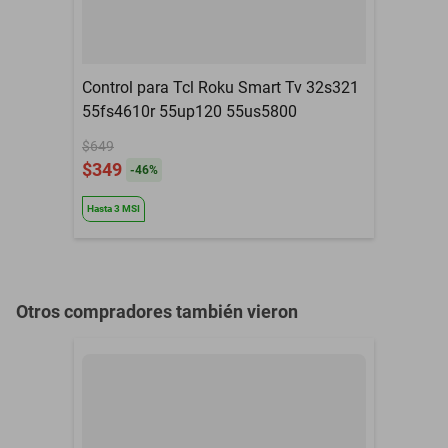
Control para Tcl Roku Smart Tv 32s321
55fs4610r 55up120 55us5800
$649
$349
-
46
%
Hasta
3
MSI
Otros compradores también vieron