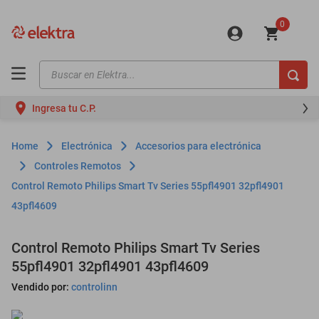
0
Buscar en Elektra...
TÉRMINOS MÁS BUSCADOS
Ingresa tu C.P.
motos
moto
Electrónica
Accesorios para electrónica
celulares
Controles Remotos
Control Remoto Philips Smart Tv Series 55pfl4901 32pfl4901
iphones
43pfl4609
refrigeradores
lavadoras
Control Remoto Philips Smart Tv Series
55pfl4901 32pfl4901 43pfl4609
colchones
Vendido por:
controlinn
salas
motoneta