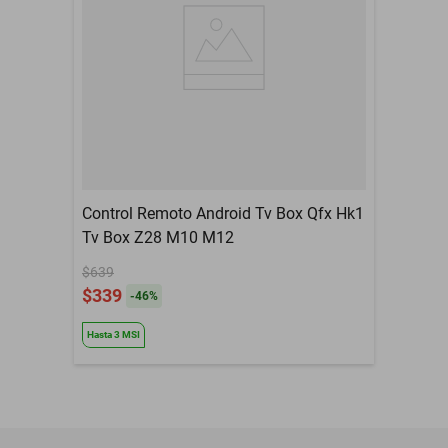
Control Remoto Android Tv Box Qfx Hk1
Tv Box Z28 M10 M12
$639
$339
-
46
%
Hasta
3
MSI