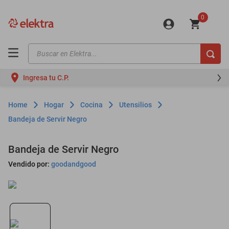
0
Buscar en Elektra...
TÉRMINOS MÁS BUSCADOS
Ingresa tu C.P.
motos
moto
Hogar
Cocina
Utensilios
celulares
Bandeja de Servir Negro
iphones
Bandeja de Servir Negro
refrigeradores
Vendido por:
goodandgood
lavadoras
colchones
salas
oppo