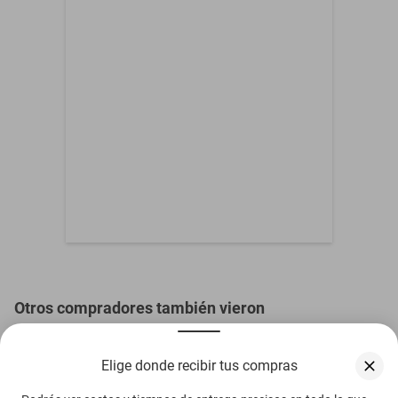
Contenido del Empaque
1 bandeja
Dimensiones (L x Al x
0.40 m x 0.02 m x 0.30
An)
m
Otros compradores también vieron
Elige donde recibir tus compras