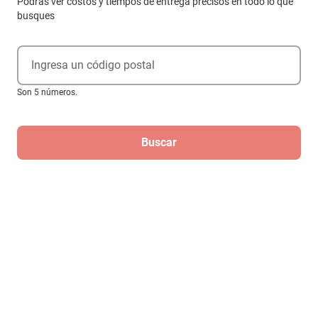
Podrás ver costos y tiempos de entrega precisos en todo lo que
busques
Ingresa un código postal
Son 5 números.
Buscar
Compra internacional
Juego de cuchillos multiusos plegables
DEWALT Push And Flip
$1015
$1005