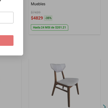
Muebles
$7439
$4829
-
35
%
Hasta
24
MSI
de
$201.21