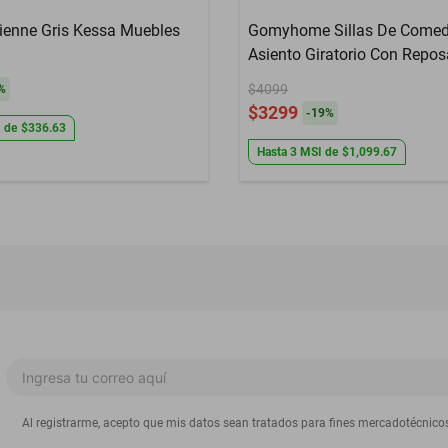
ienne Gris Kessa Muebles
Gomyhome Sillas De Comedo
Asiento Giratorio Con Repo
Tapizado En Tela Patas De
$4099
%
Maciza Amarillo
$3299
-
19
%
I
de
$336.63
Hasta
3
MSI
de
$1,099.67
Al registrarme, acepto que mis datos sean tratados para fines mercadotécnico