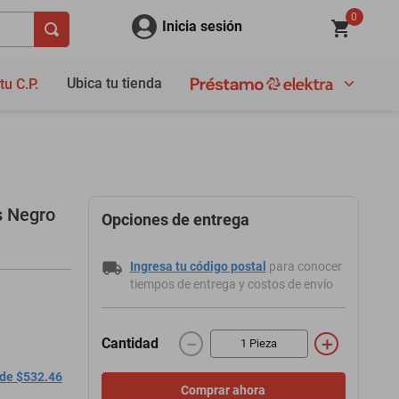
0
Inicia sesión
Ubica tu tienda
tu C.P.
s Negro
Opciones de entrega
Ingresa tu código postal
para conocer
tiempos de entrega y costos de envío
－
＋
Cantidad
 de $532.46
Comprar ahora