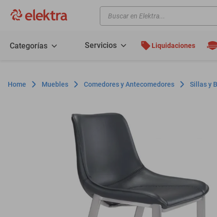
Buscar en Elektra...
TÉRMINOS MÁS BUSCADOS
motos
Servicios
Categorías
Liquidaciones
moto
celulares
Muebles
Comedores y Antecomedores
Sillas y
iphones
refrigeradores
lavadoras
colchones
salas
motoneta
oppo