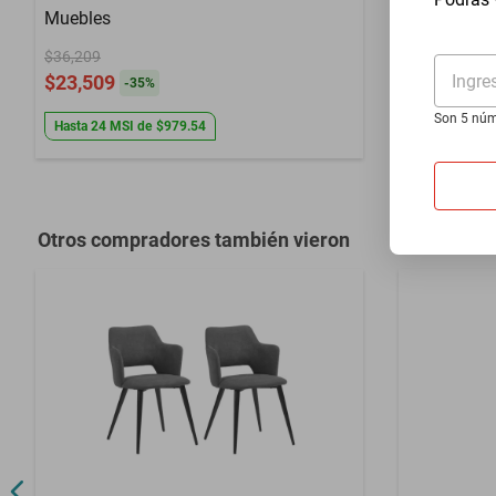
Muebles
Asiento Gi
Tapizado E
$36,209
$4099
Maciza Ama
Ingre
$23,509
$3299
-
35
%
-
19
Son 5 núm
Hasta
24
MSI
de
$979.54
Hasta
3
MSI
Otros compradores también vieron