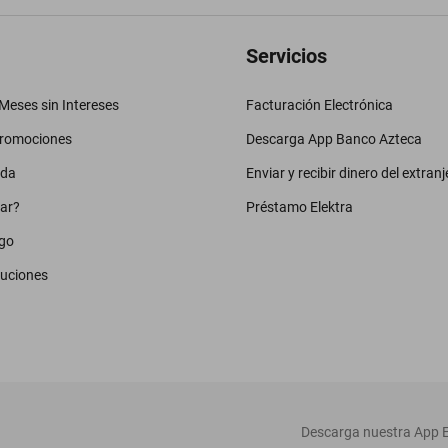
Servicios
eses sin Intereses
Facturación Electrónica
promociones
Descarga App Banco Azteca
uda
Enviar y recibir dinero del extranj
ar?
Préstamo Elektra
go
luciones
‎ Descarga nuestra App E