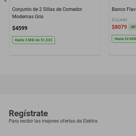
Conjunto de 2 Sillas de Comedor
Banco Flav
Modernas Gris
$12,449
$8079
$4599
-
35
Hasta
24
MS
Hasta
3
MSI
de
$1,533
Regístrate
Para recibir las mejores ofertas de
Elektra