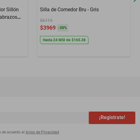
r Sillón
Silla de Comedor Bru - Gris
sabrazos
$6119
 Madera
$3969
-
35
%
Hasta
24
MSI
de
$165.38
¡Regístrate!
s de acuerdo al
Aviso de Privacidad